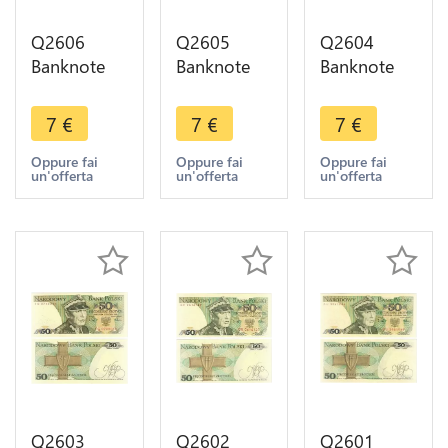
Q2606
Q2605
Q2604
Banknote
Banknote
Banknote
Poland
Poland 100
Poland
1000
Zlotych
1000
7
€
7
€
7
€
Zlotych
Ludwik
Zlotych
Mikolaj
Waryński
Mikolaj
Oppure fai
Oppure fai
Oppure fai
un'offerta
un'offerta
un'offerta
Kopernik
1988 AU --
Kopernik
1982 --
Make Offer
1982 --
Make Offer
Make Offer
Q2603
Q2602
Q2601