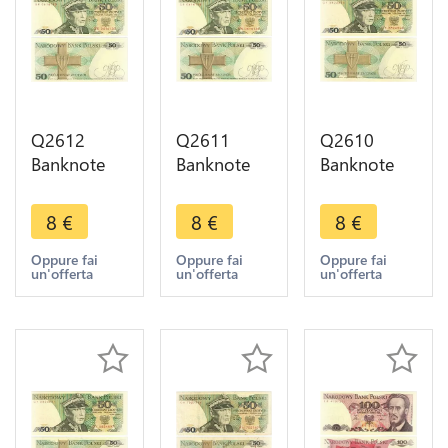
Q2612
Q2611
Q2610
Banknote
Banknote
Banknote
Poland 50
Poland 50
Poland 50
Zlotych
Zlotych
Zlotych
8
€
8
€
8
€
Karol
Karol
Karol
Świerczewski
Świerczewski
Świerczewski
Oppure fai
Oppure fai
Oppure fai
un'offerta
un'offerta
un'offerta
1988 UNC -
1988 UNC -
1988 UNC -
- Make
- Make
- Make
Offer
Offer
Offer