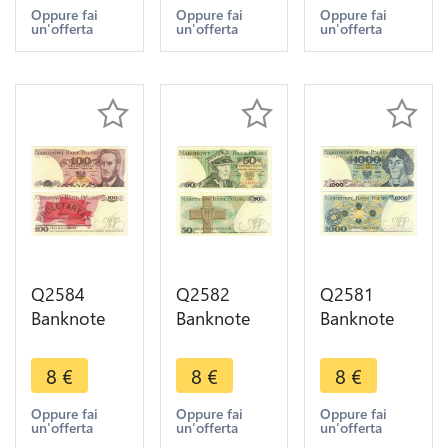
Chopin
Kosciuszko
1988 UNC -
Oppure fai
Oppure fai
Oppure fai
un'offerta
un'offerta
un'offerta
1982 UNC -
1982 UNC -
- Make
- Make
- Make
Offer
Offer
Offer
Q2584
Q2582
Q2581
Banknote
Banknote
Banknote
Poland 100
Poland 50
Poland
Zlotych
Zlotych
1000
8
€
8
€
8
€
Ludwik
Karol
Zlotych
Waryński
Świerczewski
Mikolaj
Oppure fai
Oppure fai
Oppure fai
un'offerta
un'offerta
un'offerta
1986 UNC -
1988 UNC -
Kopernik