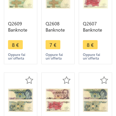
Q2609
Q2608
Q2607
Banknote
Banknote
Banknote
Poland 50
Poland 50
Poland 100
Zlotych
Zlotych
Zlotych
8
€
7
€
8
€
Karol
Karol
Ludwik
Świerczewski
Świerczewski
Waryński
Oppure fai
Oppure fai
Oppure fai
un'offerta
un'offerta
un'offerta
1988 UNC -
1988 --
1986 UNC -
- Make
Make Offer
- Make
Offer
Offer