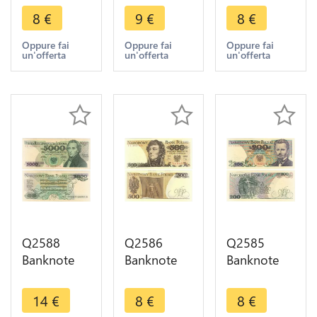
Zlotych
Zlotych
Zlotych R
8
€
9
€
8
€
Karol
Józef
Rraugutt
Świerczewski
Antoni
1982 UNC -
Oppure fai
Oppure fai
Oppure fai
un'offerta
un'offerta
un'offerta
1988 UNC -
Poniatowski
- Make
- Make
1934 -
Offer
Offer
Make Offer
Q2588
Q2586
Q2585
Banknote
Banknote
Banknote
Poland
Poland 500
Poland 200
5000
Zlotych
Zlotych
14
€
8
€
8
€
Zlotych
Tadeusz
Dabrowski