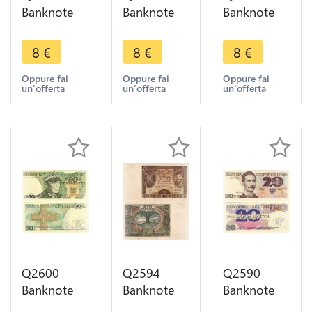
Banknote
Banknote
Banknote
Poland 50
Poland 50
Poland 50
Zlotych
Zlotych
Zlotych
8
€
8
€
8
€
Karol
Karol
Karol
Świerczewski
Świerczewski
Świerczewski
Oppure fai
Oppure fai
Oppure fai
un'offerta
un'offerta
un'offerta
1988 UNC -
1988 UNC -
1988 UNC -
- Make
- Make
- Make
Offer
Offer
Offer
Q2600
Q2594
Q2590
Banknote
Banknote
Banknote
Poland 50
Poland 100
Poland 20