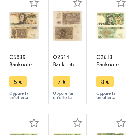
Q5839
Q2614
Q2613
Banknote
Banknote
Banknote
Poland 500
Poland 10
Poland 50
Zlotych
Zlotych
Zlotych
5
€
7
€
8
€
Tadeusz
1940 --
Karol
Kosciuszko
Make Offer
Świerczewski
Oppure fai
Oppure fai
Oppure fai
un'offerta
un'offerta
un'offerta
1982 ->
1988 UNC -
Make offer
- Make
Offer