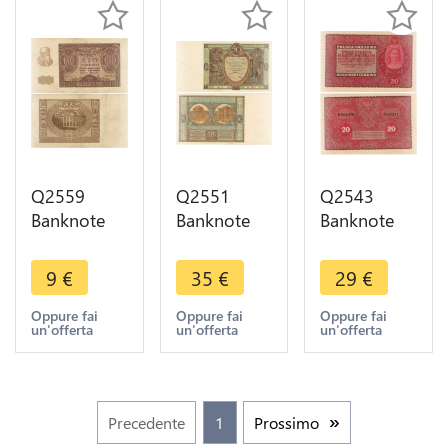
Q2559
Q2551
Q2543
Banknote
Banknote
Banknote
Poland 100
Poland 50
Poland 20
Zloty 1940
Zloty 1929
Marek
9
€
35
€
29
€
- Offer
UNC --
Polska
Make Offer
Krajowa
Oppure fai
Oppure fai
Oppure fai
un'offerta
un'offerta
un'offerta
Kasa 1919
UNC --
Make Offer
Precedente
1
Prossimo