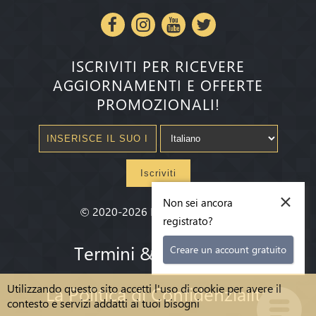
ISCRIVITI PER RICEVERE
AGGIORNAMENTI E OFFERTE
PROMOZIONALI!
Iscriviti
×
Non sei ancora
©
2020-2026
Millenium State
®
registrato?
Termini & condizioni
Creare un account gratuito
Utilizzando questo sito accetti l'uso di cookie per avere il
La Politica di Confidenzialità
contesto e servizi addatti ai tuoi bisogni