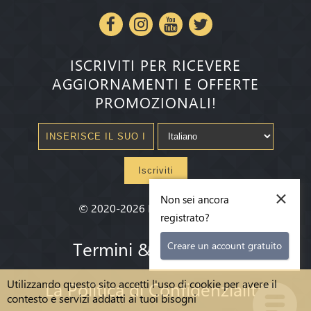
ISCRIVITI PER RICEVERE
AGGIORNAMENTI E OFFERTE
PROMOZIONALI!
Iscriviti
×
Non sei ancora
©
2020-2026
Millenium State
®
registrato?
Termini & condizioni
Creare un account gratuito
Utilizzando questo sito accetti l'uso di cookie per avere il
La Politica di Confidenzialità
contesto e servizi addatti ai tuoi bisogni