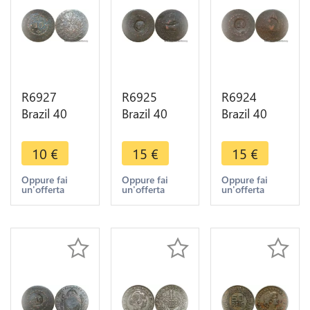
R6927
R6925
R6924
Brazil 40
Brazil 40
Brazil 40
Reis Pedro I
Reis
Reis
1827 R Rio
Countermarked
Countermarked
10
€
15
€
15
€
Janeiro ->
80 Réis
80 Réis
Make offer
Pedro I
Pedro I
Oppure fai
Oppure fai
Oppure fai
un'offerta
un'offerta
un'offerta
1829 R Rio
1828 R Rio
Janeino ->
Janeino ->
M offer
M offer