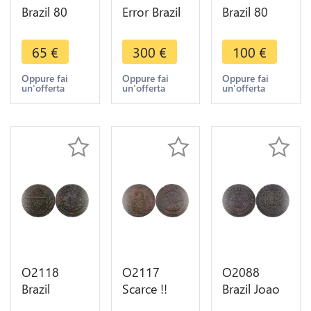
Brazil 80
Error Brazil
Brazil 80
Reis Maria I
80 Reis
Reis 1831 R
Countermark
Juan VI
Rio de
65
€
300
€
100
€
on 40 Réis
1821 R Rio
Janeiro
1787 -
de Janeiro
Pedro II
Oppure fai
Oppure fai
Oppure fai
un'offerta
un'offerta
un'offerta
>Make
Double
KM-379 -
offer
Struck XF
>Make
offer
O2118
O2117
O2088
Brazil
Scarce !!
Brazil Joao
Counterfeit
Brazil 40
VI 40 Reis