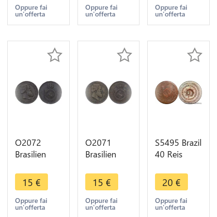
offer
1819 R Rio
>Make
Oppure fai
Oppure fai
Oppure fai
un'offerta
un'offerta
un'offerta
de Janeiro
offer
AU !!->M O
O2072
O2071
S5495 Brazil
Brasilien
Brasilien
40 Reis
Brasilien 20
Brasilien 20
Pedro I
Reis Pedro
Reis Pedro
1830 - Faire
15
€
15
€
20
€
II 1869 -
II 1869 -
Offre
>Make
>Make
Oppure fai
Oppure fai
Oppure fai
un'offerta
un'offerta
un'offerta
offer
offer