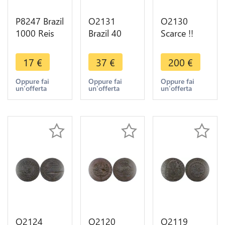
P8247 Brazil
O2131
O2130
1000 Reis
Brazil 40
Scarce !!
Laureate
Reis Pedro I
Brazil !! 20
Liberty
1828 R Rio
Reis Joao VI
17
€
37
€
200
€
head 1912
de Janeiro -
1821 Rio de
Silver -> M
>Make
Janeiro UNC
Oppure fai
Oppure fai
Oppure fai
un'offerta
un'offerta
un'offerta
Offer
offer
! >M offer
O2124
O2120
O2119