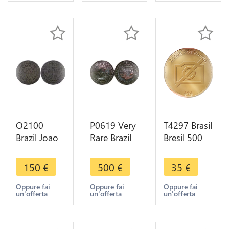
O2100
P0619 Very
T4297 Brasil
Brazil Joao
Rare Brazil
Bresil 500
V 10 Reis
40 Reis
Reis 1888
1746 XF !! -
Joao 1814
Silver
150
€
500
€
35
€
>Make
B Bahia
Argent ->
offer
Counterstamped
Make offer
Oppure fai
Oppure fai
Oppure fai
un'offerta
un'offerta
un'offerta
20 !!