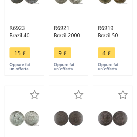
R6923
R6921
R6919
Brazil 40
Brazil 2000
Brazil 50
Reis
Reis 1929
Reis 1921 -
Countermarked
Silver ->
> Make
15
€
9
€
4
€
80 Réis
Make offer
offer
Pedro I
Oppure fai
Oppure fai
Oppure fai
un'offerta
un'offerta
un'offerta
1829 R Rio
Janeino ->
M offer