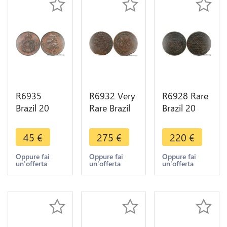
R6935
R6932 Very
R6928 Rare
Brazil 20
Rare Brazil
Brazil 20
Reis Pedro
10 Reis
Reis Maria I
II 1869 AU -
Joao Prince
1799 ->
45
€
275
€
220
€
> Make
Regent
Make offer
offer
1806 No
Oppure fai
Oppure fai
Oppure fai
un'offerta
un'offerta
un'offerta
Mint Lisboa
->M offer