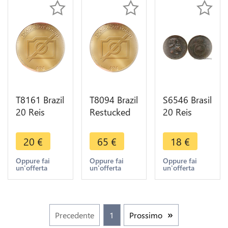
T8161 Brazil
T8094 Brazil
S6546 Brasil
20 Reis
Restucked
20 Reis
Pedro II
40 on 80
Brazil Petrus
1829 R Rio
Reis
II 1869 SUP
20
€
65
€
18
€
de Janeiro-
Countermark
->Faire
> M Offer
1830 -> M
Offre
Oppure fai
Oppure fai
Oppure fai
un'offerta
un'offerta
un'offerta
Offer
Precedente
1
Prossimo