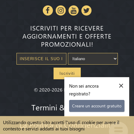
ISCRIVITI PER RICEVERE
AGGIORNAMENTI E OFFERTE
PROMOZIONALI!
Iscriviti
×
Non sei ancora
©
2020-2026
Millenium State
®
registrato?
Termini & condizioni
Creare un account gratuito
Utilizzando questo sito accetti l'uso di cookie per avere il
La Politica di Confidenzialità
contesto e servizi addatti ai tuoi bisogni