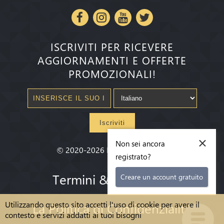
ISCRIVITI PER RICEVERE
AGGIORNAMENTI E OFFERTE
PROMOZIONALI!
Iscriviti
×
Non sei ancora
©
2020-2026
Millenium State
®
registrato?
Termini & condizioni
Creare un account gratuito
Utilizzando questo sito accetti l'uso di cookie per avere il
La Politica di Confidenzialità
contesto e servizi addatti ai tuoi bisogni