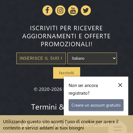
ISCRIVITI PER RICEVERE
AGGIORNAMENTI E OFFERTE
PROMOZIONALI!
Iscriviti
×
Non sei ancora
©
2020-2026
Millenium State
®
registrato?
Termini & condizioni
Creare un account gratuito
Utilizzando questo sito accetti l'uso di cookie per avere il
La Politica di Confidenzialità
contesto e servizi addatti ai tuoi bisogni