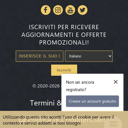
ISCRIVITI PER RICEVERE
AGGIORNAMENTI E OFFERTE
PROMOZIONALI!
Iscriviti
×
Non sei ancora
©
2020-2026
Millenium State
®
registrato?
Termini & condizioni
Creare un account gratuito
Utilizzando questo sito accetti l'uso di cookie per avere il
La Politica di Confidenzialità
contesto e servizi addatti ai tuoi bisogni