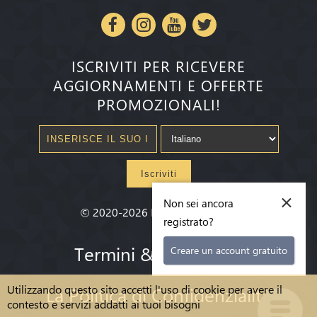
ISCRIVITI PER RICEVERE
AGGIORNAMENTI E OFFERTE
PROMOZIONALI!
Iscriviti
×
Non sei ancora
©
2020-2026
Millenium State
®
registrato?
Termini & condizioni
Creare un account gratuito
Utilizzando questo sito accetti l'uso di cookie per avere il
La Politica di Confidenzialità
contesto e servizi addatti ai tuoi bisogni