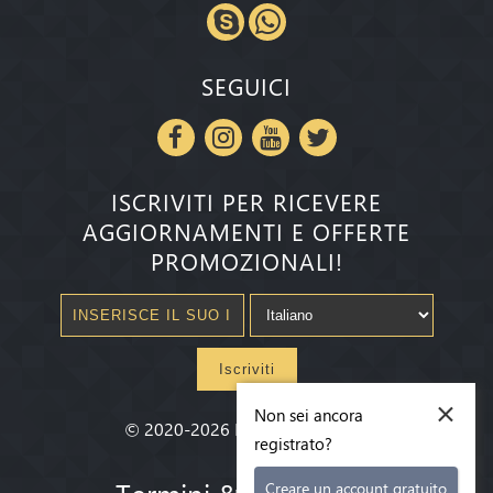
SEGUICI
ISCRIVITI PER RICEVERE
AGGIORNAMENTI E OFFERTE
PROMOZIONALI!
Iscriviti
×
Non sei ancora
©
2020-2026
Millenium State
®
registrato?
Termini & condizioni
Creare un account gratuito