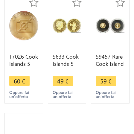
T7026 Cook
S633 Cook
S9457 Rare
Islands 5
Islands 5
Cook Island
Dollars $
Dollars
5 Dollars
Helios
Elizabeth II
Elizabeth II
60
€
49
€
59
€
Elizabeth II
Helios 2009
2009 God
2009 Gold
Or Gold
Dieu Helios
Oppure fai
Oppure fai
Oppure fai
un'offerta
un'offerta
un'offerta
999% BE PP
999% PF BE
Gold PF BE
PF Pr
Proof