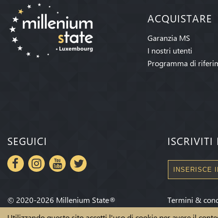
ACQUISTARE
Garanzia MS
I nostri utenti
Programma di riferi
SEGUICI
ISCRIVIT
©
2020-2026
Millenium State
®
Termini & cond
Utilizzando questo sito accetti l'uso di cookie per avere il conte