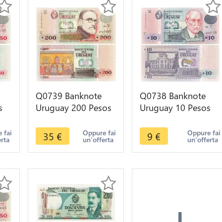
Q0739 Banknote
Q0738 Banknote
s
Uruguay 200 Pesos
Uruguay 10 Pesos
Uruguyos Pedro
Uruguayos Eduardo
3
Figari 2000 UNC -
Acevedo Vasquez
 fai
Oppure fai
Oppure fai
35
€
9
€
erta
un'offerta
un'offerta
>M offer
1998
+