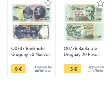
Q0737 Banknote
Q0736 Banknote
Uruguay 50 Nuevos
Uruguay 20 Pesos
Pesos José Gervasio
Uruguyaos Zorilla
Artigas 1975 UNC
de San Martin 2003
Oppure fai
Oppure fai
9
€
15
€
un'offerta
un'offerta
UNC