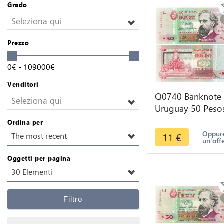
Grado
Seleziona qui
Prezzo
0
€
-
109000
€
Venditori
Q0740 Banknote
Seleziona qui
Uruguay 50 Peso
Uruguyaos José
Ordina per
Pedro Varela 200
Oppure
11
€
The most recent
un'off
UNC
Oggetti per pagina
30 Elementi
Filtro