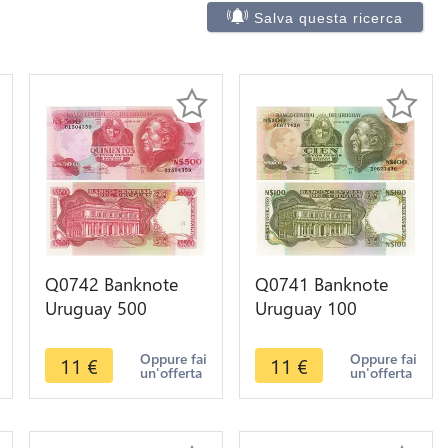
Salva questa ricerca
Q0742 Banknote
Q0741 Banknote
Uruguay 500
Uruguay 100
Nuevos Pesos José
Nuevos Pesos José
Gervasio Artigas
Gervasio Artigas
Oppure fai
Oppure fai
11
€
11
€
un'offerta
un'offerta
1990 UNC
1987 UNC