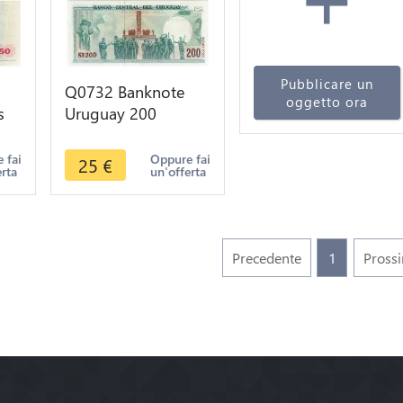
Pubblicare un
Q0732 Banknote
oggetto ora
s
Uruguay 200
Nuevos Pesos José
3 -
Enrique Rodo 1986
 fai
Oppure fai
25
€
erta
un'offerta
UNC
Precedente
1
Pross