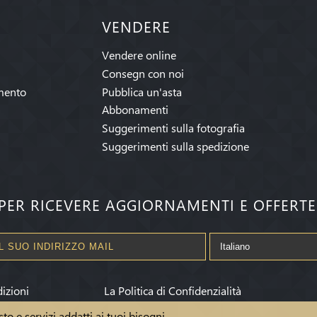
VENDERE
Vendere online
Consegn con noi
mento
Pubblica un'asta
Abbonamenti
Suggerimenti sulla fotografia
Suggerimenti sulla spedizione
I PER RICEVERE AGGIORNAMENTI E OFFERT
izioni
La Politica di Confidenzialità
sto e servizi addatti ai tuoi bisogni