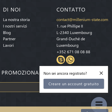
DI NOI
CONTATTO
La nostra storia
contact@millenium-state.com
I nostri servizi
1. rue Phillipe II
Blog
L-2340 Luxembourg
Partner
Grand-Duché de
Lavori
Luxembourg
+352 671 08 08 88
×
E PROMOZIONALI!
Non sei ancora registrato?
Creare un account gratuito
Iscriviti