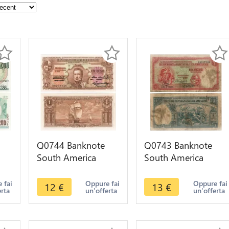
Q0744 Banknote
Q0743 Banknote
South America
South America
sé
Uruguay 1 Peso
Uruguay 1 Peso
86
José Gervasio
1935 VF ->Make
 fai
Oppure fai
Oppure fai
12
€
13
€
erta
un'offerta
un'offerta
Artigas 1939 UNC
Offer