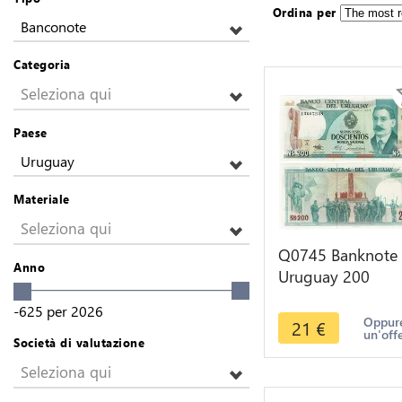
Ordina per
Banconote
Categoria
Seleziona qui
Paese
Uruguay
Materiale
Seleziona qui
Q0745 Banknote
Anno
Uruguay 200
Nuevos Pesos Jo
-625
per
2026
Enriqué Rodo 19
Oppure
21
€
un'off
UNC
Società di valutazione
Seleziona qui