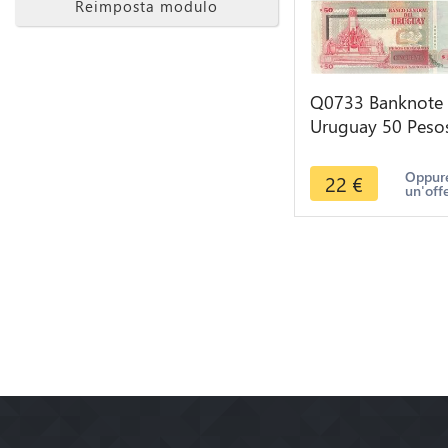
Reimposta modulo
Q0733 Banknote
Uruguay 50 Peso
Uruguayos José
Pedro Varela 200
Oppure
22
€
un'off
> M offer