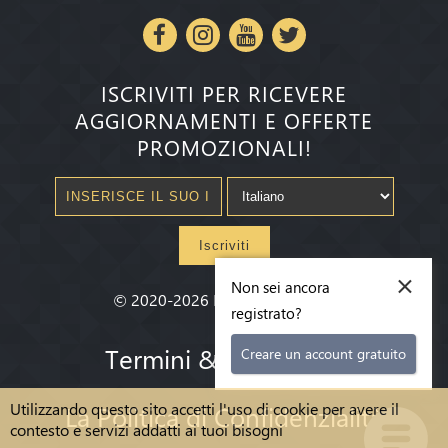
ISCRIVITI PER RICEVERE
AGGIORNAMENTI E OFFERTE
PROMOZIONALI!
Iscriviti
×
Non sei ancora
©
2020-2026
Millenium State
®
registrato?
Termini & condizioni
Creare un account gratuito
Utilizzando questo sito accetti l'uso di cookie per avere il
La Politica di Confidenzialità
contesto e servizi addatti ai tuoi bisogni