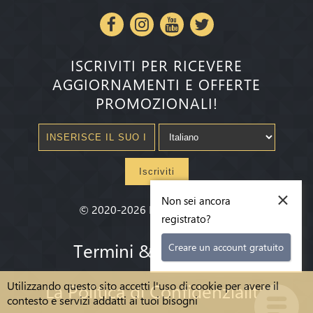
ISCRIVITI PER RICEVERE
AGGIORNAMENTI E OFFERTE
PROMOZIONALI!
Iscriviti
×
Non sei ancora
©
2020-2026
Millenium State
®
registrato?
Termini & condizioni
Creare un account gratuito
Utilizzando questo sito accetti l'uso di cookie per avere il
La Politica di Confidenzialità
contesto e servizi addatti ai tuoi bisogni