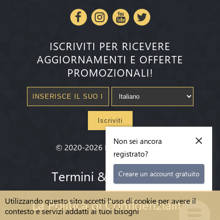
ISCRIVITI PER RICEVERE
AGGIORNAMENTI E OFFERTE
PROMOZIONALI!
Iscriviti
×
Non sei ancora
©
2020-2026
Millenium State
®
registrato?
Termini & condizioni
Creare un account gratuito
Utilizzando questo sito accetti l'uso di cookie per avere il
La Politica di Confidenzialità
contesto e servizi addatti ai tuoi bisogni