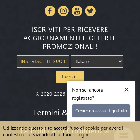
ISCRIVITI PER RICEVERE
AGGIORNAMENTI E OFFERTE
PROMOZIONALI!
Iscriviti
×
Non sei ancora
©
2020-2026
Millenium State
®
registrato?
Termini & condizioni
Creare un account gratuito
Utilizzando questo sito accetti l'uso di cookie per avere il
La Politica di Confidenzialità
contesto e servizi addatti ai tuoi bisogni