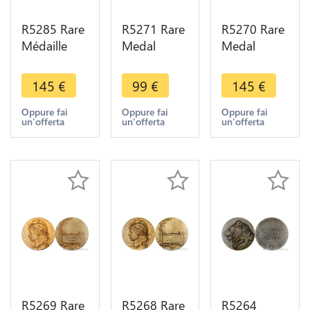
R5285 Rare
R5271 Rare
R5270 Rare
Médaille
Medal
Medal
Colonies
Maroc
Maroc
Maroc
Colonies
Colonie
145
€
99
€
145
€
Octogonale
Fête
Foire
Aviation
Fédérale
Franco
Oppure fai
Oppure fai
Oppure fai
un'offerta
un'offerta
un'offerta
Pilote
Tanger Art
Marocaine
Argent
Déco 1939
Rabat
Silver SUP
Silvered
Chambre
SUP
Commerce
SUP
R5269 Rare
R5268 Rare
R5264