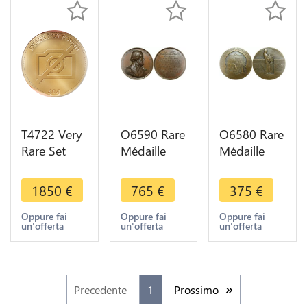
T4722 Very
O6590 Rare
O6580 Rare
Rare Set
Médaille
Médaille
Original Box
Morocco
Algérie
Ethiopia
Prise
Tunisie
1850
€
765
€
375
€
Haile
Mogador
Colonies
Selassie I Or
Essaouira
Afrique 50
Oppure fai
Oppure fai
Oppure fai
un'offerta
un'offerta
un'offerta
Gold 1930
Prince
ans Alger
UNC
Joinville
1930 SUP
1844 SPL
Precedente
1
Prossimo