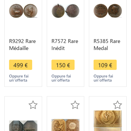
R9292 Rare
R7572 Rare
R5385 Rare
Médaille
Inédit
Medal
Colonies
Algérie
Maroc
Afrique
Médaille
Colonies
499
€
150
€
109
€
Louis XIV
Colonies
Ligue
Madagascar
Propagande
Maritime
Oppure fai
Oppure fai
Oppure fai
un'offerta
un'offerta
un'offerta
1665
Armée
Coloniale
Mauger AU
Française
Avant
> Offer
1857
Garde
Rabat SUP