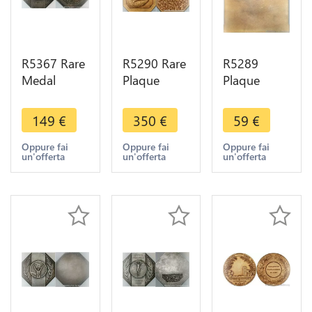
R5367 Rare
R5290 Rare
R5289
Medal
Plaque
Plaque
Maroc
Colonie
Maroc
Colonies
Maroc Art
Médaille
149
€
350
€
59
€
Art Déco
Déco Nord
d'or
3ème Fête
Afrique
Provinces
Oppure fai
Oppure fai
Oppure fai
un'offerta
un'offerta
un'offerta
Fédérale
Gymnastique
de France
Tanger
Fès 1937
Henri
1939
SUP
Gaujard
Silvered
1972 SUP