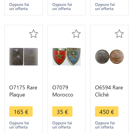
Laluigia
Soldats
Maréchal
Oppure fai
Oppure fai
Oppure fai
un'offerta
un'offerta
un'offerta
Marseille
Victoires
Bugeaud
Bourdillon
SUP -
Napoléon
1880 1980
>Make
1850 SUP
offer
O7175 Rare
O7079
O6594 Rare
Plaque
Morocco
Cliché
French
Rare
Uniface
Colonies
Médaille
Algérie
165
€
35
€
450
€
Madagascar
Insigne
Bataille Isly
Prof
Drago
1844
Oppure fai
Oppure fai
Oppure fai
un'offerta
un'offerta
un'offerta
Médecine
Années
Depaulis