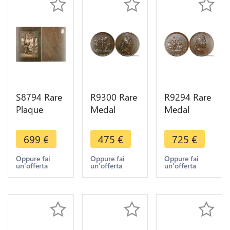
S8794 Rare
R9300 Rare
R9294 Rare
Plaque
Medal
Medal
Colonie
Algeria
Colonies
Française
Louis XIV
Algeria
699
€
475
€
725
€
Algerie
Bombardement
Louis XIV
1930 Alger
Alger
Paix Pirates
Oppure fai
Oppure fai
Oppure fai
un'offerta
un'offerta
un'offerta
sur bois
Libération
Algériens
SUP
esclaves
1684 UNC
1683