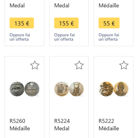
Medal
Medal
Médaille
Maroc
Maroc
Colonies
Morocco
Morocco
Sénégal
135
€
155
€
55
€
Colonies
Colonies
Lion Un
Casablanca
Avant-
peuple Un
Oppure fai
Oppure fai
Oppure fai
un'offerta
un'offerta
un'offerta
Mattei 1936
Garde
but Une Foi
SUP ->
Marianne
SUP ->
Make offer
Rabat
Make offer
Mattei SUP
R5260
R5224
R5222
Médaille
Medal
Médaille
Maroc
Egypt
Tunisie