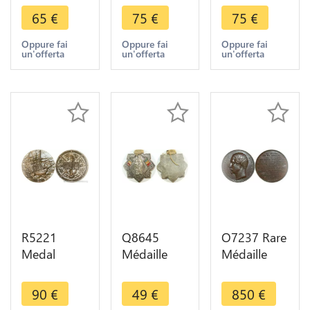
Colonies
Unesco
Patrimoine
65
€
75
€
75
€
3ème Fête
Deesse
Mondial
Fédérale
Hierographes
Unesco
Oppure fai
Oppure fai
Oppure fai
un'offerta
un'offerta
un'offerta
Tanger
Philae 1975
1976
Natation
SUP ->
Carthage
1939
Make offer
Tschudin
Silvered
SUP
R5221
Q8645
O7237 Rare
Medal
Médaille
Médaille
Colonie
Colonies
Coffret
Martinique
Guinee
Algérie Duc
90
€
49
€
850
€
Reunion
Protection
Isly