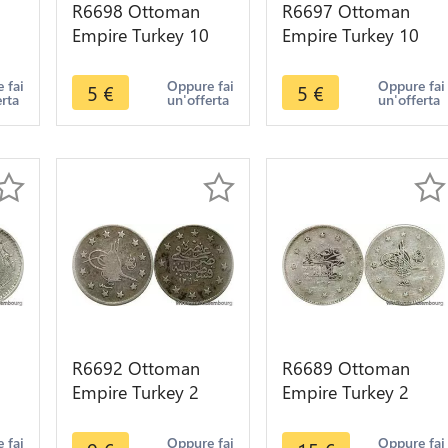
R6698 Ottoman
R6697 Ottoman
Empire Turkey 10
Empire Turkey 10
 V
Para Muhammad V
Para Muhammad V
/4
Reshat AH 1327 /2
Reshat AH 1327 /2
 fai
Oppure fai
Oppure fai
5
€
5
€
erta
un'offerta
un'offerta
1910 -> M offer
1910 -> M offer
R6692 Ottoman
R6689 Ottoman
Empire Turkey 2
Empire Turkey 2
 V
Kurush Abdul
Kurush Abdul
/7
Hamid II AH 1293
Hamid II AH 1293
 fai
Oppure fai
Oppure fai