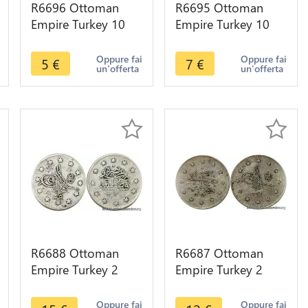
R6696 Ottoman
R6695 Ottoman
Empire Turkey 10
Empire Turkey 10
Para Muhammad V
Para Muhammad V
Reshat AH 1327 /4
El Ghazi AH 1327 /8
Oppure fai
Oppure fai
5
€
7
€
un'offerta
un'offerta
1912 -> M offer
1916 -->Offer
R6688 Ottoman
R6687 Ottoman
Empire Turkey 2
Empire Turkey 2
Kurush Abdul
Kurush Abdul
Hamid II AH 1293
Hamid II AH 1293
Oppure fai
Oppure fai