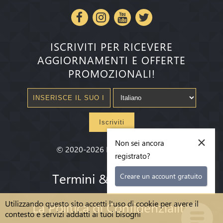
ISCRIVITI PER RICEVERE
AGGIORNAMENTI E OFFERTE
PROMOZIONALI!
Iscriviti
×
Non sei ancora
©
2020-2026
Millenium State
®
registrato?
Termini & condizioni
Creare un account gratuito
Utilizzando questo sito accetti l'uso di cookie per avere il
La Politica di Confidenzialità
contesto e servizi addatti ai tuoi bisogni