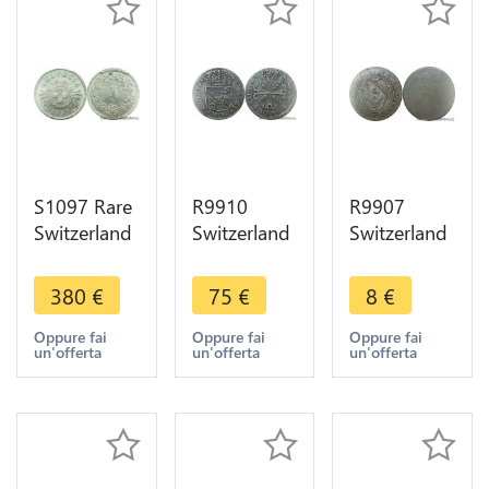
S1097 Rare
R9910
R9907
Switzerland
Switzerland
Switzerland
Swiss 5
Neuchatel
Bern 1/2
Rappen
1/2 Batzen
Batzen Bear
380
€
75
€
8
€
1850 BB
Friedrich
1717 1798
Strasbourg
Wilhelm II
-> Make
Oppure fai
Oppure fai
Oppure fai
un'offerta
un'offerta
un'offerta
PCGS MS64
1790 ->
Offer
Silver
Make Offer