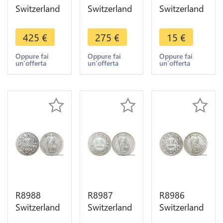
Switzerland
Switzerland
Switzerland
Freiburg 2
Bern
2 Francs
Kreuzer 1/2
Cantons 1
Helvetia
425
€
275
€
15
€
Batzen
Batz Bear
1931 B
1789 BU
1826 PCGS
Berne Silver
Oppure fai
Oppure fai
Oppure fai
un'offerta
un'offerta
un'offerta
UNC ->
MS66 ->
-> Make
Make offer
Make offer
offer
R8988
R8987
R8986
Switzerland
Switzerland
Switzerland
2 Francs
2 Francs
2 Francs