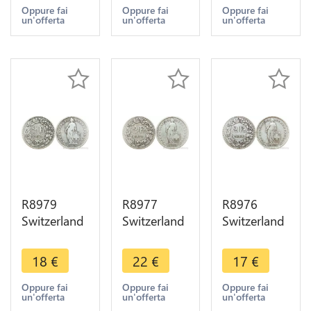
Berne Silver
Berne Silver
Berne Silver
Oppure fai
Oppure fai
Oppure fai
un'offerta
un'offerta
un'offerta
-> Make
-> Make
AU -> Make
offer
offer
offer
R8979
R8977
R8976
Switzerland
Switzerland
Switzerland
2 Francs
2 Francs
2 Francs
Helvetia
Helvetia
Helvetia
18
€
22
€
17
€
1878 B
1878 B
1886 B
Berne Silver
Berne Silver
Berne Silver
Oppure fai
Oppure fai
Oppure fai
un'offerta
un'offerta
un'offerta
-> Make
-> Make
-> Make