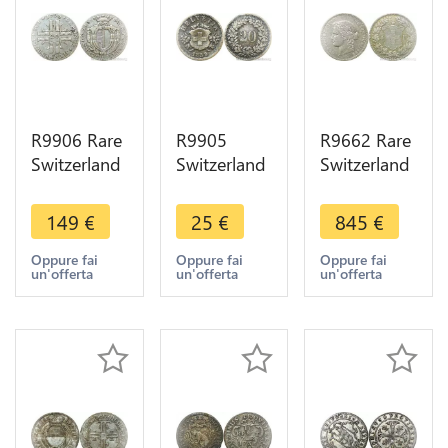
R9906 Rare
R9905
R9662 Rare
Switzerland
Switzerland
Switzerland
Luzern 20
20 Rappen
5 Francs
Kreuzer
Helvetia
Confederatio
149
€
25
€
845
€
1793 Silver
1859 B
Helvetia
-> Make
Berne ->
1888 B
Oppure fai
Oppure fai
Oppure fai
un'offerta
un'offerta
un'offerta
offer
Make Offer
Berne Silver
>Offer