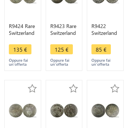
R9424 Rare
R9423 Rare
R9422
Switzerland
Switzerland
Switzerland
Freiburg 7
Cantons
Cantons
Kreuzer
Bern 10
Bern 1/2
135
€
125
€
85
€
1788 Silver
Kreuzer
Batzen
-> Make
1755 Bear
1798 Bear
Oppure fai
Oppure fai
Oppure fai
un'offerta
un'offerta
un'offerta
offer
Ours Silver
Ours Silver
-> M offer
AU -> Make
offer