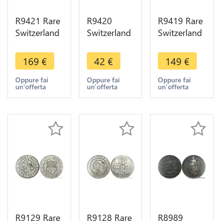
R9421 Rare
R9420
R9419 Rare
Switzerland
Switzerland
Switzerland
Freiburg 14
Swiss
Cantons
Kreuzer
Cantons
Bern 1/4
169
€
42
€
149
€
1793 Silver
Geneva Sol
Thaler 1757
-> Make
1833 ->
Bear Ours
Oppure fai
Oppure fai
Oppure fai
un'offerta
un'offerta
un'offerta
offer
Make offer
Silver -> M
offer
R9129 Rare
R9128 Rare
R8989