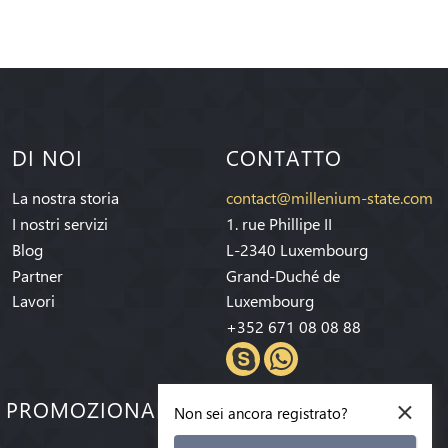
DI NOI
CONTATTO
La nostra storia
contact@millenium-state.com
I nostri servizi
1. rue Phillipe II
Blog
L-2340 Luxembourg
Partner
Grand-Duché de
Lavori
Luxembourg
+352 671 08 08 88
×
E PROMOZIONALI!
Non sei ancora registrato?