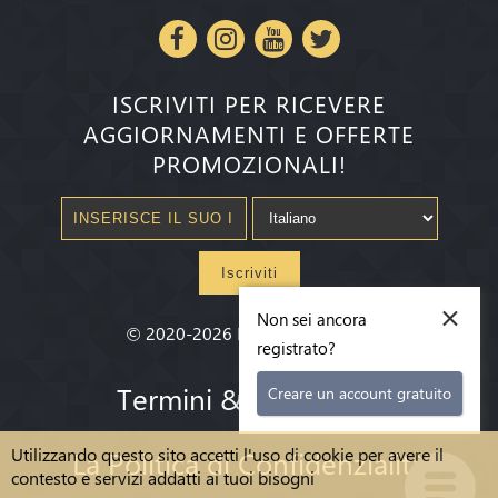
ISCRIVITI PER RICEVERE
AGGIORNAMENTI E OFFERTE
PROMOZIONALI!
Iscriviti
×
Non sei ancora
©
2020-2026
Millenium State
®
registrato?
Termini & condizioni
Creare un account gratuito
Utilizzando questo sito accetti l'uso di cookie per avere il
La Politica di Confidenzialità
contesto e servizi addatti ai tuoi bisogni