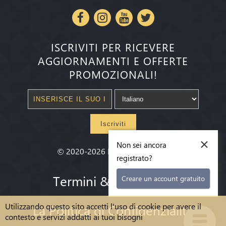
ISCRIVITI PER RICEVERE
AGGIORNAMENTI E OFFERTE
PROMOZIONALI!
Iscriviti
×
Non sei ancora
©
2020-2026
Millenium State
®
registrato?
Termini & condizioni
Creare un account gratuito
Utilizzando questo sito accetti l'uso di cookie per avere il
La Politica di Confidenzialità
contesto e servizi addatti ai tuoi bisogni