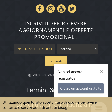
ISCRIVITI PER RICEVERE
AGGIORNAMENTI E OFFERTE
PROMOZIONALI!
Iscriviti
×
Non sei ancora
©
2020-2026
Millenium State
®
registrato?
Termini & condizioni
Creare un account gratuito
Utilizzando questo sito accetti l'uso di cookie per avere il
La Politica di Confidenzialità
contesto e servizi addatti ai tuoi bisogni