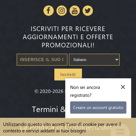
ISCRIVITI PER RICEVERE
AGGIORNAMENTI E OFFERTE
PROMOZIONALI!
Iscriviti
×
Non sei ancora
©
2020-2026
Millenium State
®
registrato?
Termini & condizioni
Creare un account gratuito
Utilizzando questo sito accetti l'uso di cookie per avere il
La Politica di Confidenzialità
contesto e servizi addatti ai tuoi bisogni