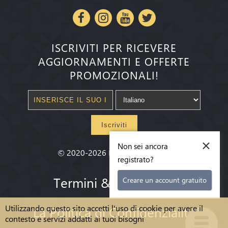
ISCRIVITI PER RICEVERE
AGGIORNAMENTI E OFFERTE
PROMOZIONALI!
Iscriviti
×
Non sei ancora
©
2020-2026
Millenium State
®
registrato?
Termini & condizioni
Creare un account gratuito
Utilizzando questo sito accetti l'uso di cookie per avere il
La Politica di Confidenzialità
contesto e servizi addatti ai tuoi bisogni