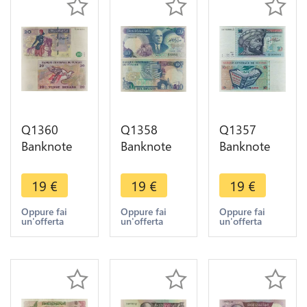
Q1360
Q1358
Q1357
Banknote
Banknote
Banknote
Tunisia 20
Tunisia 10
Tunisia 10
Dinars 1992
Dinars
Dinars 1994
19
€
19
€
19
€
-> Make
Habib
AU+ ->
offer
Bourguiba
Make offer
Oppure fai
Oppure fai
Oppure fai
un'offerta
un'offerta
un'offerta
1983 ->
Make offer