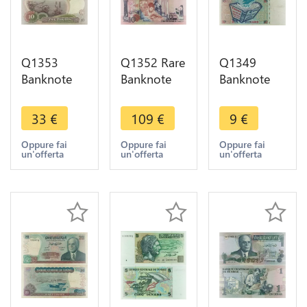
Q1353
Q1352 Rare
Q1349
Banknote
Banknote
Banknote
Tunisia 10
Tunisia 10
Tunisia 10
Dinars
Dinars
Dinars 1994
33
€
109
€
9
€
Habib
Habib
-> Make
Bourguiba
Bourguiba
offer
Oppure fai
Oppure fai
Oppure fai
un'offerta
un'offerta
un'offerta
1986 AU+ -
1973 UNC -
> Make
> Make
offer
offer