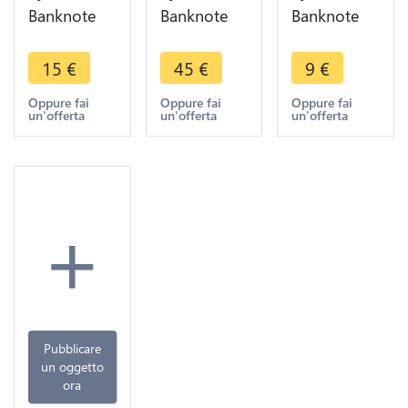
Banknote
Banknote
Banknote
Tunisia 1
Tunisia 5
Tunisia 5
Dinar Habib
Dinars
Dinars
15
€
45
€
9
€
Bourguiba
Habib
Habib
1980 ->
Bourguiba
Bourguiba
Oppure fai
Oppure fai
Oppure fai
un'offerta
un'offerta
un'offerta
Make offer
1972 AU ->
1980 ->
Make offer
Make offer
+
Pubblicare
un oggetto
ora