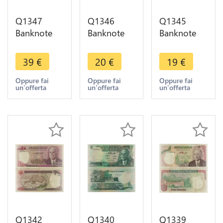
Q1347
Q1346
Q1345
Banknote
Banknote
Banknote
Tunisia 20
Tunisia 5
Tunisia 1
Dinars
Dinars 1987
Dinar Habib
39
€
20
€
19
€
Habib
UNC ->
Bourguiba
Bourguiba
Make offer
1973 UNC -
Oppure fai
Oppure fai
Oppure fai
un'offerta
un'offerta
un'offerta
1980 ->
> Make
Make offer
offer
Q1342
Q1340
Q1339