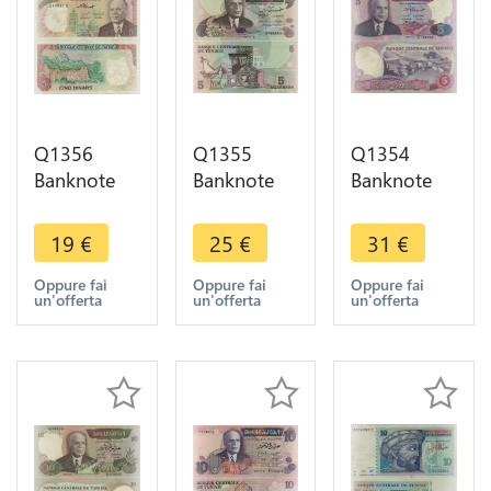
Q1356
Q1355
Q1354
Banknote
Banknote
Banknote
Tunisia 5
Tunisia 5
Tunisia 5
Dinars
Dinars
Dinars
19
€
25
€
31
€
Habib
Habib
Habib
Bourguiba
Bourguiba
Bourguiba
Oppure fai
Oppure fai
Oppure fai
un'offerta
un'offerta
un'offerta
1980 ->
1973 ->
1983 ->
Make offer
Make offer
Make offer