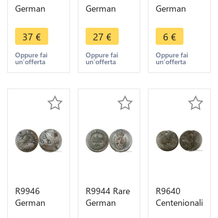
German
German
German
Duchy Berg
Habsburg 3
Duchy
1/2 Stuber
Kreutzer
Jülich Berg
37
€
27
€
6
€
Maximilian
Francois I
1/2 Stuber
IV Joseph
1812 S
Karl
Oppure fai
Oppure fai
Oppure fai
un'offerta
un'offerta
un'offerta
1804 R ->
Schmöllnitz
Theodor
Make Offer
-> Make
1765 1794
Offer
-> Make
Offer
R9946
R9944 Rare
R9640
German
German
Centenionalis
Chapter
States
Constantinus