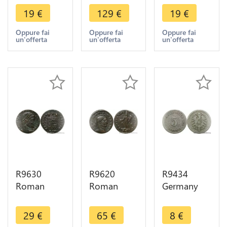
Münster 6
Nassau
I 330 331
19
€
129
€
19
€
Pfennig
Kreuzer
Constantinopoli
1762 ->
Friedrich
TR Treves
Oppure fai
Oppure fai
Oppure fai
un'offerta
un'offerta
un'offerta
Make Offer
August
Wilhelm
1808 L
Usingen
R9630
R9620
R9434
Roman
Roman
Germany
Empire
Empire
Empire 5
Nummus
Follis
Pfennig
29
€
65
€
8
€
Constantine
Nummus
Wilhelm I