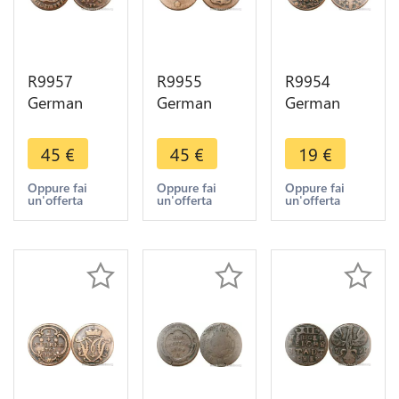
R9957
R9955
R9954
German
German
German
Duchy
Saxe
Free City
Jülich Berg
Weimar
Aachen 12
45
€
45
€
19
€
1/2 Stuber
Eisenach 3
Heller 1765
Karl
Pfennig Karl
IK -> Make
Oppure fai
Oppure fai
Oppure fai
un'offerta
un'offerta
un'offerta
Theodor
August
Offer
1794 PR ->
1794 ->
Make Offer
Make Offer