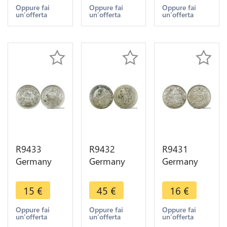
I The Great
Constantius
1875 B ->
Oppure fai
Oppure fai
Oppure fai
un'offerta
un'offerta
un'offerta
326 Treveri
I 296 297
Make offer
PTR ->
Trier ->
Make Offer
Make Offer
R9433
R9432
R9431
Germany
Germany
Germany
Empire 1/2
Prussia 1/3
Empire 1
Mark
Thaler
Mark
15
€
45
€
16
€
Wilhelm II
Friedrich II
Wilhelm II
1915 A
1773 A
1914 A
Oppure fai
Oppure fai
Oppure fai
un'offerta
un'offerta
un'offerta
Berlin Silver
Silver ->
Berlin Silver