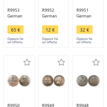
R9953
R9952
R9951
German
German
German
States Koln
States
Free City
1/4 Stüber
Austria 1
Aachen 12
65
€
12
€
32
€
Maximilian
Kreutzer
Heller 1794
Friedrich
Franz II
-> Make
Oppure fai
Oppure fai
Oppure fai
un'offerta
un'offerta
un'offerta
1767 EG IK
1803 H ->
Offer
->Make
Make Offer
Offer
R9950
R9949
R9948