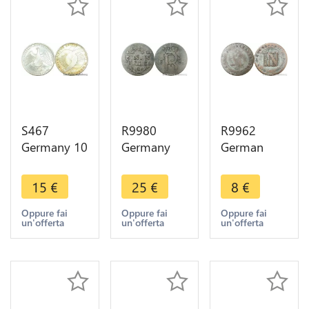
S467
R9980
R9962
Germany 10
Germany
German
Mark
Prussia
States
Olympiades
1/24 Thaler
Westphalia
15
€
25
€
8
€
Munich
Friedrich II
2 Centimes
1972 D
1783 A
Jérôme
Oppure fai
Oppure fai
Oppure fai
un'offerta
un'offerta
un'offerta
Silver UNC -
Silver ->
Bonaparte
> Make
Make Offer
1809 C
offer
Cassel
>Offer