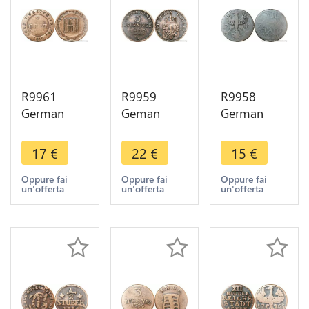
R9961
R9959
R9958
German
Geman
German
States
States 3
Free City
Westphalia
Pfenninge
Aachen 12
17
€
22
€
15
€
3 Centimes
Wilhelm I
Heller 1791
Jérôme
1865 A
-> Make
Oppure fai
Oppure fai
Oppure fai
un'offerta
un'offerta
un'offerta
Bonaparte
Berlin ->
Offer
1810 C
Make Offer
Cassel
>Offer