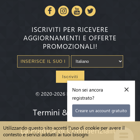
ISCRIVITI PER RICEVERE
AGGIORNAMENTI E OFFERTE
PROMOZIONALI!
Iscriviti
×
Non sei ancora
©
2020-2026
Millenium State
®
registrato?
Termini & condizioni
Creare un account gratuito
Utilizzando questo sito accetti l'uso di cookie per avere il
La Politica di Confidenzialità
contesto e servizi addatti ai tuoi bisogni