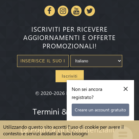
ISCRIVITI PER RICEVERE
AGGIORNAMENTI E OFFERTE
PROMOZIONALI!
Iscriviti
×
Non sei ancora
©
2020-2026
Millenium State
®
registrato?
Termini & condizioni
Creare un account gratuito
Utilizzando questo sito accetti l'uso di cookie per avere il
La Politica di Confidenzialità
contesto e servizi addatti ai tuoi bisogni