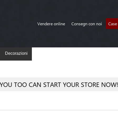
Vendere online
Consegn con noi
Case 
Decorazioni
YOU TOO CAN START YOUR STORE NOW