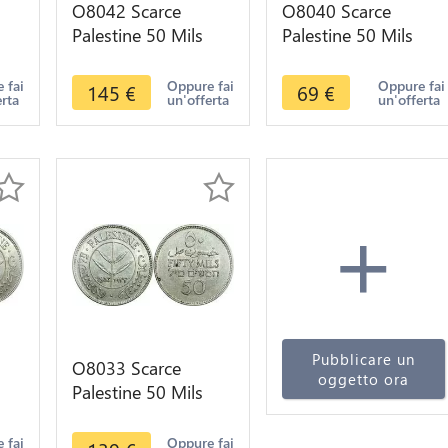
O8042 Scarce
O8040 Scarce
Palestine 50 Mils
Palestine 50 Mils
 -
1940 Silver UNC -
1935 Silver AU -
>Make offer
>Make offer
 fai
Oppure fai
Oppure fai
145
€
69
€
erta
un'offerta
un'offerta
+
Pubblicare un
O8033 Scarce
oggetto ora
Palestine 50 Mils
-
1933 Silver AU -
>Make offer
 fai
Oppure fai