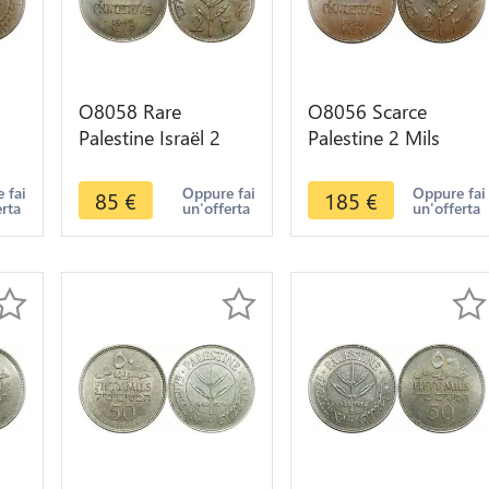
O8058 Rare
O8056 Scarce
Palestine Israël 2
Palestine 2 Mils
 -
Mils 1942 UNC ->
1946 Uncirculated -
Make offer
>Make offer
 fai
Oppure fai
Oppure fai
85
€
185
€
erta
un'offerta
un'offerta