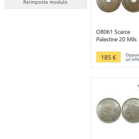
Reimposta modulo
O8061 Scarce
Palestine 20 Mils
1942 AU Superbe
>Make offer
Oppure
185
€
un'off