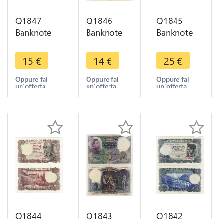
Q1847
Q1846
Q1845
Banknote
Banknote
Banknote
Spain 5
Spain 25
Spain 100
Pesetas
Pesetas
Pesetas
15
€
14
€
25
€
1935 AU+ -
Vicente
Romero de
> Make
Lopez 1931
Torres 1953
Oppure fai
Oppure fai
Oppure fai
un'offerta
un'offerta
un'offerta
offer
-> Make
UNC ->
offer
Make offer
Q1844
Q1843
Q1842