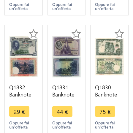
> Make
III of Castile
Echegaray
Oppure fai
Oppure fai
Oppure fai
un'offerta
un'offerta
un'offerta
offer
1928 AU
1971 AU ->
Make offer
Q1832
Q1831
Q1830
Banknote
Banknote
Banknote
Spain 100
Spain 100
Spain 1000
Pesetas
Pesetas
Pesetas The
29
€
44
€
75
€
Felipe II
Miguel de
Catholic
1925 UNC -
Cervantes
Monarchs
Oppure fai
Oppure fai
Oppure fai
un'offerta
un'offerta
un'offerta
> Make
1928 UNC -
1957 AU ->