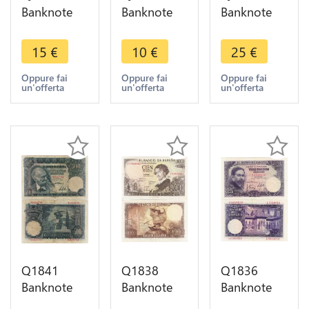
Banknote
Banknote
Banknote
Spain 100
Spain 50
Spain 500
Pesetas
Pesetas E.
Pesetas
15
€
10
€
25
€
Manuel de
Rosales
Jacinto
Falla 1970
1931 ->
Verdaguer
Oppure fai
Oppure fai
Oppure fai
un'offerta
un'offerta
un'offerta
UNc ->
Make offer
1971 ->
Make offer
Make offer
Q1841
Q1838
Q1836
Banknote
Banknote
Banknote
Spain 500
Spain 100
Spain 25