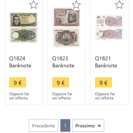
Q1824
Q1823
Q1821
Banknote
Banknote
Banknote
Spain 5
Spain 1
Spain
Pesetas
Peseta
Specimen
9
€
9
€
9
€
Jaime
Álvaro de
10 Ecu 199
Balmes y
Bazán 1953
Seville Expo
Oppure fai
Oppure fai
Oppure fai
un'offerta
un'offerta
un'offerta
Urpiá 1951
UNC ->
Test Note
-> Make
Make offer
UNC
offer
Precedente
1
Prossimo