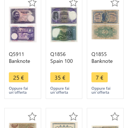
Q5911
Q1856
Q1855
Banknote
Spain 100
Banknote
Spain 25
Pesetas
Spain 50
Pesetas
Gonzalo
Centimos
25
€
35
€
7
€
Isaac
Fernandez
1937 ->
Albéniz
de Cordoba
Make offer
Oppure fai
Oppure fai
Oppure fai
un'offerta
un'offerta
un'offerta
1954 UNC -
1931 ->
> Make
Make offer
offer