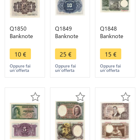
Q1850
Q1849
Q1848
Banknote
Banknote
Banknote
Spain 1
Spain 10
Spain 5
Peseta
Pesetas
Pesetas
10
€
25
€
15
€
Dame of
1935 AUNC
Alfonso X
Elche 1948
-> Make
the Wise
Oppure fai
Oppure fai
Oppure fai
un'offerta
un'offerta
un'offerta
-> Make
offer
1954 AU ->
offer
Make offer