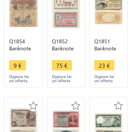
Q1854
Q1852
Q1851
Banknote
Banknote
Banknote
Spain 1
Spain 1
Spain 1
Peseta 1937
Peseta
Peseta
9
€
75
€
23
€
-> Make
Cuevas Del
Denia 1936
offer
Almanzora
UNC ->
Oppure fai
Oppure fai
Oppure fai
un'offerta
un'offerta
un'offerta
Almería
Make offer
1937 UNC