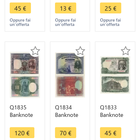
Pesetas
Pesetas
Pesetas
45
€
13
€
25
€
Mariano
Gustavo
Isaac
Benlliure
Adolfo
Albéniz
Oppure fai
Oppure fai
Oppure fai
un'offerta
un'offerta
un'offerta
1951 ->
Bécquer
1954 ->
Make offer
1965 ->
Make offer
Make offer
Q1835
Q1834
Q1833
Banknote
Banknote
Banknote
Spain 1000
Spain 1000
Spain 1000
Pesetas Carl
Pesetas
Pesetas
120
€
70
€
45
€
I 1925 AU -
Ferdinand
José