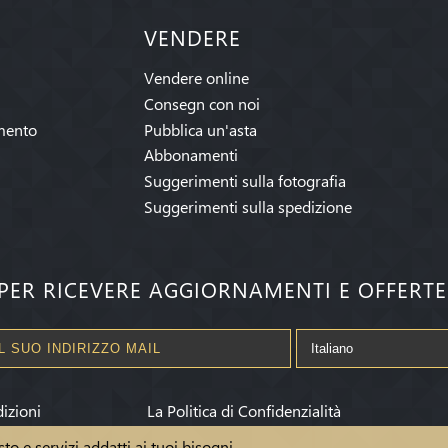
VENDERE
Vendere online
Consegn con noi
mento
Pubblica un'asta
Abbonamenti
Suggerimenti sulla fotografia
Suggerimenti sulla spedizione
I PER RICEVERE AGGIORNAMENTI E OFFERT
izioni
La Politica di Confidenzialità
sto e servizi addatti ai tuoi bisogni