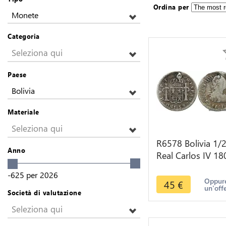
Ordina per
Monete
Categoria
Seleziona qui
Paese
Bolivia
Materiale
Seleziona qui
R6578 Bolivia 1/
Anno
Real Carlos IV 18
PTS PI Error Assa
-625
per
2026
Silver -> Make of
Oppure
45
€
un'off
Società di valutazione
Seleziona qui