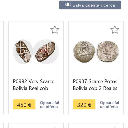
Salva questa ricerca
P0992 Very Scarce
P0987 Scarce Potosi
Bolivia Real cob
Bolivia cob 2 Reales
1773 Silver Oval
Philip III Assayer R
Coin ->M offer
Silver
Oppure fai
Oppure fai
450
€
329
€
un'offerta
un'offerta