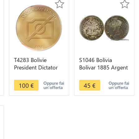
T4283 Bolivie
S1046 Bolivia
President Dictator
Bolivar 1885 Argent
Melgarejo 1865
Silver -> Faire Offre
Potosi Silver ->
Oppure fai
Oppure fai
100
€
45
€
un'offerta
un'offerta
Make offer