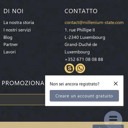
DI NOI
CONTATTO
La nostra storia
contact@millenium-state.com
I nostri servizi
1. rue Phillipe II
Blog
L-2340 Luxembourg
Partner
Grand-Duché de
Lavori
Luxembourg
+352 671 08 08 88
×
E PROMOZIONALI!
Non sei ancora registrato?
Creare un account gratuito
Iscriviti