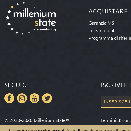
ACQUISTARE
Garanzia MS
I nostri utenti
Programma di riferi
SEGUICI
ISCRIVIT
©
2020-2026
Millenium State
®
Termini & cond
Utilizzando questo sito accetti l'uso di cookie per avere il conte