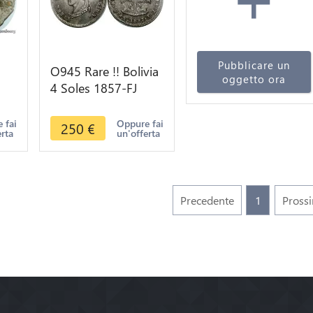
Pubblicare un
O945 Rare !! Bolivia
oggetto ora
4 Soles 1857-FJ
VI
Potisi Silver UNC !!
i
 fai
Oppure fai
250
€
erta
un'offerta
Precedente
1
Pross