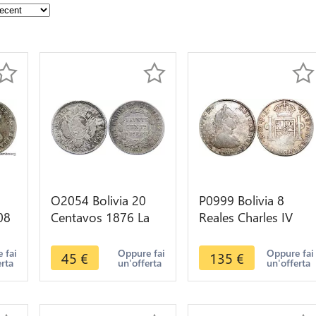
2
O2054 Bolivia 20
P0999 Bolivia 8
08
Centavos 1876 La
Reales Charles IV
yer
Union es La Fuerza
1790 PTS PR Potosi
fer
Silver AU !! ->Make
Silver ->Make offer
 fai
Oppure fai
Oppure fai
45
€
135
€
erta
un'offerta
un'offerta
offer