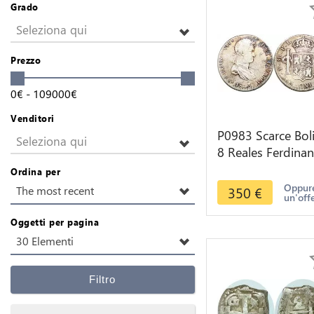
Grado
Seleziona qui
Prezzo
0
€
-
109000
€
Venditori
P0983 Scarce Boli
Seleziona qui
8 Reales Ferdina
VII 1813 PTS PJ
Ordina per
Potosi Silver
Oppure
350
€
The most recent
un'off
Oggetti per pagina
30 Elementi
Filtro