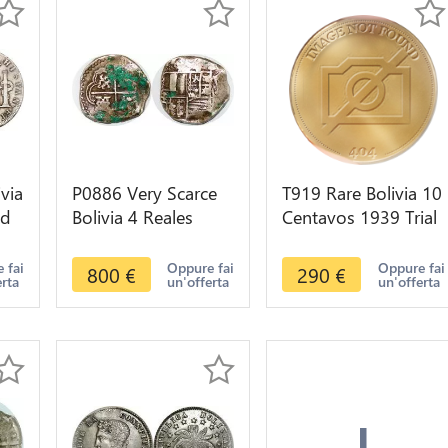
via
P0886 Very Scarce
T919 Rare Bolivia 10
nd
Bolivia 4 Reales
Centavos 1939 Trial
Philip III 1578-1621
Strike Copper Plated
Lion towers inverted
Tin Unc Gem
 fai
Oppure fai
Oppure fai
800
€
290
€
erta
un'offerta
un'offerta
silver
+