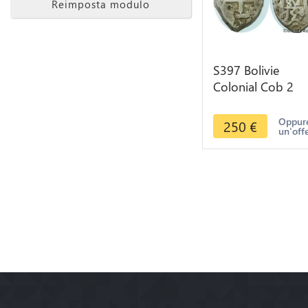
Reimposta modulo
S397 Bolivie
Colonial Cob 2
Reales Fernando 
1746-1759 Potos
Oppure
250
€
un'off
1751 Silver