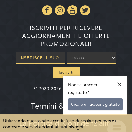
ISCRIVITI PER RICEVERE
AGGIORNAMENTI E OFFERTE
PROMOZIONALI!
Iscriviti
×
Non sei ancora
©
2020-2026
Millenium State
®
registrato?
Termini & condizioni
Creare un account gratuito
Utilizzando questo sito accetti l'uso di cookie per avere il
La Politica di Confidenzialità
contesto e servizi addatti ai tuoi bisogni