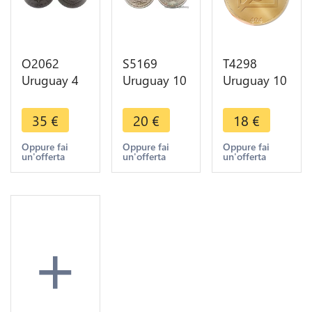
O2062
S5169
T4298
Uruguay 4
Uruguay 10
Uruguay 10
Centesimos
Centesimos
Centesimos
1869 A
1877 A
1877 A
35
€
20
€
18
€
Paris -
Paris Argent
Paris Silver -
>Make
Silver - Faire
> Make
Oppure fai
Oppure fai
Oppure fai
un'offerta
un'offerta
un'offerta
offer
Offre
offer
+