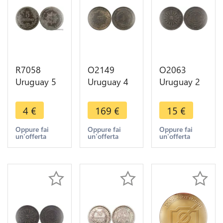
R7058
O2149
O2063
Uruguay 5
Uruguay 4
Uruguay 2
Centesimos
Centesimos
Centesimos
1901 A
1869 H
1869 H
4
€
169
€
15
€
Paris ->
Heaton
Birmingham
Make offer
UNC -
->Make
Oppure fai
Oppure fai
Oppure fai
un'offerta
un'offerta
un'offerta
>Make
offer
offer