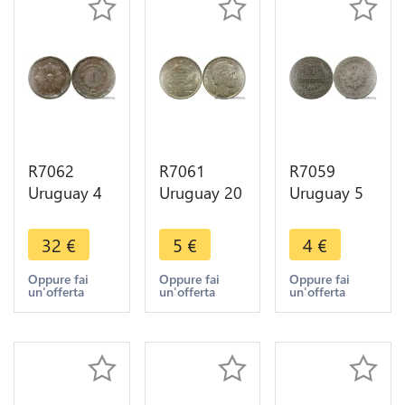
R7062
R7061
R7059
Uruguay 4
Uruguay 20
Uruguay 5
Centesimos
Centesimos
Centesimos
1869 H
1945 So
1924 ->
32
€
5
€
4
€
Heaton ->
San
Make offer
Make offer
Francisco
Oppure fai
Oppure fai
Oppure fai
un'offerta
un'offerta
un'offerta
Silver ->
Make offer