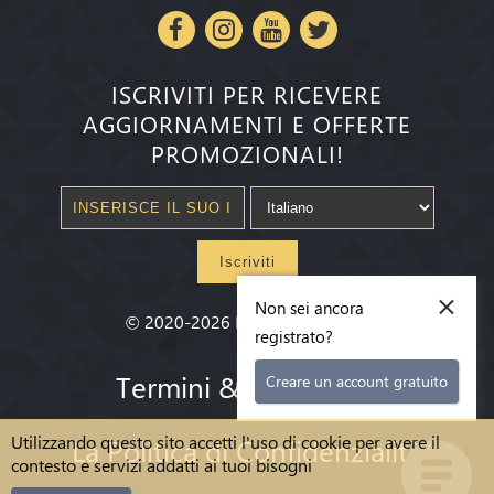
ISCRIVITI PER RICEVERE
AGGIORNAMENTI E OFFERTE
PROMOZIONALI!
Iscriviti
×
Non sei ancora
©
2020-2026
Millenium State
®
registrato?
Termini & condizioni
Creare un account gratuito
Utilizzando questo sito accetti l'uso di cookie per avere il
La Politica di Confidenzialità
contesto e servizi addatti ai tuoi bisogni