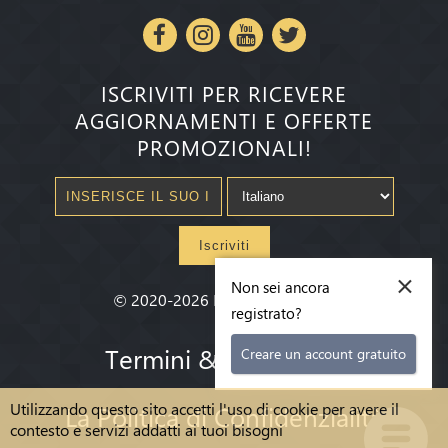
ISCRIVITI PER RICEVERE
AGGIORNAMENTI E OFFERTE
PROMOZIONALI!
Iscriviti
×
Non sei ancora
©
2020-2026
Millenium State
®
registrato?
Termini & condizioni
Creare un account gratuito
Utilizzando questo sito accetti l'uso di cookie per avere il
La Politica di Confidenzialità
contesto e servizi addatti ai tuoi bisogni