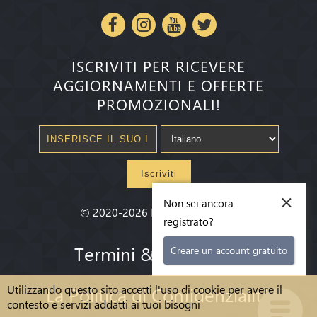
ISCRIVITI PER RICEVERE
AGGIORNAMENTI E OFFERTE
PROMOZIONALI!
Iscriviti
×
Non sei ancora
©
2020-2026
Millenium State
®
registrato?
Termini & condizioni
Creare un account gratuito
Utilizzando questo sito accetti l'uso di cookie per avere il
La Politica di Confidenzialità
contesto e servizi addatti ai tuoi bisogni