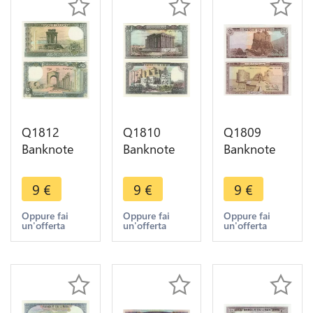
Q1812
Q1810
Q1809
Banknote
Banknote
Banknote
Lebanon
Lebanon
Lebanon
Liban 250
Liban50
Liban25
9
€
9
€
9
€
Livres 1988
Livres
Livres
UNC ->
Temple
Forteresse
Oppure fai
Oppure fai
Oppure fai
un'offerta
un'offerta
un'offerta
Make offer
Bacchus
Saida 1983
1988 UNC -
UNC ->
> Make
Make offer
offer