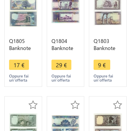
Q1805
Q1804
Q1803
Banknote
Banknote
Banknote
Lebanon
Lebanon
Lebanon
Liban 100
Liban
Liban10
17
€
29
€
9
€
Livres 1988
10000
Livres
UNC ->
Livres 1993
Ruines
Oppure fai
Oppure fai
Oppure fai
un'offerta
un'offerta
un'offerta
Make offer
UNC ->
Anjar 1982
Make offer
UNC ->
Make offer