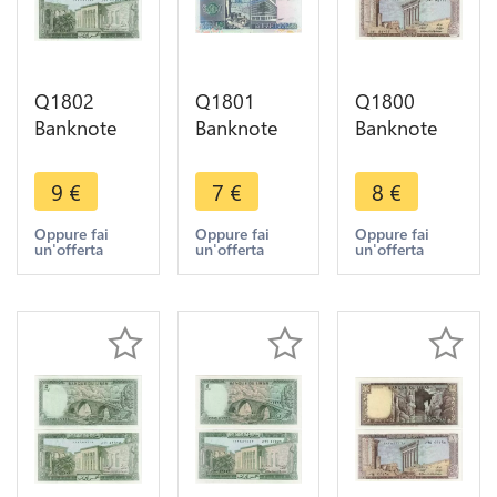
Q1802
Q1801
Q1800
Banknote
Banknote
Banknote
Lebanon
Lebanon
Lebanon
Liban 5
Liban 1000
Liban1 Livre
9
€
7
€
8
€
Livres 1982
Livres 1991
Colonnes
UNC ->
AU -> Make
Baalbek
Oppure fai
Oppure fai
Oppure fai
un'offerta
un'offerta
un'offerta
Make offer
offer
Grotte Jeita
1980 UNC