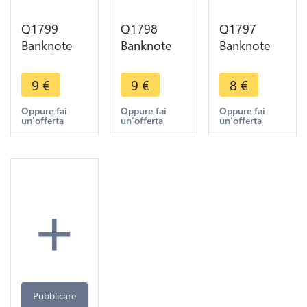
Q1799
Q1798
Q1797
Banknote
Banknote
Banknote
Lebanon
Lebanon
Lebanon 1
Liban 5
Liban 5
Livre
9
€
9
€
8
€
Livres 1982
Livres 1978
Colonnes
UNC ->
UNC ->
Baalbek
Oppure fai
Oppure fai
Oppure fai
un'offerta
un'offerta
un'offerta
Make offer
Make offer
Grotte Jeita
1980 UNC -
> M offer
+
Pubblicare