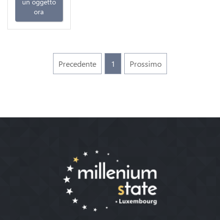
un oggetto
ora
Precedente
1
Prossimo