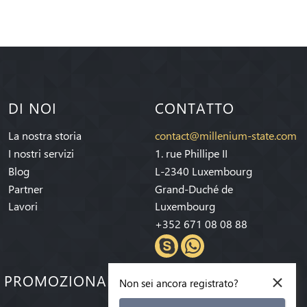
DI NOI
CONTATTO
La nostra storia
contact@millenium-state.com
I nostri servizi
1. rue Phillipe II
Blog
L-2340 Luxembourg
Partner
Grand-Duché de
Lavori
Luxembourg
+352 671 08 08 88
×
E PROMOZIONALI!
Non sei ancora registrato?