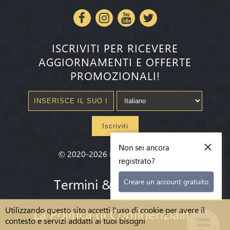
ISCRIVITI PER RICEVERE
AGGIORNAMENTI E OFFERTE
PROMOZIONALI!
Iscriviti
×
Non sei ancora
©
2020-2026
Millenium State
®
registrato?
Termini & condizioni
Creare un account gratuito
Utilizzando questo sito accetti l'uso di cookie per avere il
La Politica di Confidenzialità
contesto e servizi addatti ai tuoi bisogni