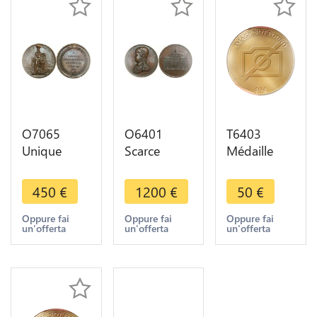
O7065
O6401
T6403
Unique
Scarce
Médaille
Medal
Medal Brazil
WWF
Switzerland
Pedro II
World
450
€
1200
€
50
€
Swiss
quartet
Wildlife
Ricaud
Hospital
Fund Panda
Oppure fai
Oppure fai
Oppure fai
un'offerta
un'offerta
un'offerta
Deputy in
Cornerstone
Pteronura
Rio de
1840 AU !!!
Brazil Silver
Janeiro
Proof BE
1838 Brazil