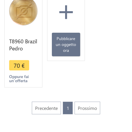
+
Pubblicare
T8960 Brazil
un oggetto
Pedro
ora
Alvarez
Cabral 4
70
€
Centario do
Descobrimento
Oppure fai
un'offerta
1500 1900
Ship->MO
Precedente
1
Prossimo