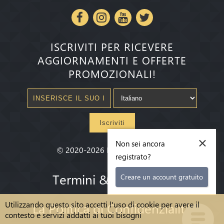
ISCRIVITI PER RICEVERE
AGGIORNAMENTI E OFFERTE
PROMOZIONALI!
Iscriviti
×
Non sei ancora
©
2020-2026
Millenium State
®
registrato?
Termini & condizioni
Creare un account gratuito
Utilizzando questo sito accetti l'uso di cookie per avere il
La Politica di Confidenzialità
contesto e servizi addatti ai tuoi bisogni