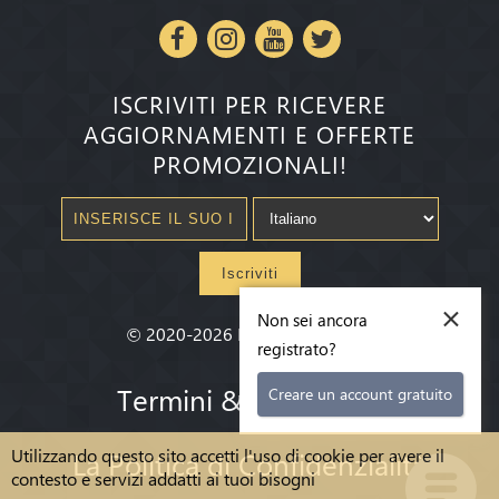
ISCRIVITI PER RICEVERE
AGGIORNAMENTI E OFFERTE
PROMOZIONALI!
Iscriviti
×
Non sei ancora
©
2020-2026
Millenium State
®
registrato?
Termini & condizioni
Creare un account gratuito
Utilizzando questo sito accetti l'uso di cookie per avere il
La Politica di Confidenzialità
contesto e servizi addatti ai tuoi bisogni