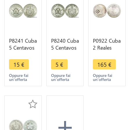
P8241 Cuba
P8240 Cuba
P0922 Cuba
5 Centavos
5 Centavos
2 Reales
Patria y
Patria y
Joseph
Libertad
Libertad
Napoleon
15
€
5
€
165
€
1946 AU ->
1961 -> M
1810 1841
M Offer
Offer
Countermarked
Oppure fai
Oppure fai
Oppure fai
un'offerta
un'offerta
un'offerta
Treillis Silver
+