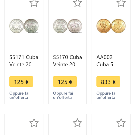
S5171 Cuba
S5170 Cuba
AA002
Veinte 20
Veinte 20
Cuba 5
Centavos
Centavos
Pesos 1916
1948 UNC
1948 UNC
Gold UNC -
125
€
125
€
833
€
MS ! Argent
MS ! Argent
> Make
Silver - Faire
Silver - Faire
offer
Oppure fai
Oppure fai
Oppure fai
un'offerta
un'offerta
un'offerta
Offre
Offre