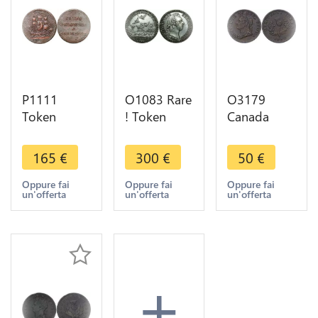
P1111
O1083 Rare
O3179
Token
! Token
Canada
Canada
USA
Token Nova
Prince
Canada
Scotia Half
165
€
300
€
50
€
Edward
Louis XV
Penny 1832
Island Ship
jeton Aigles
->Make
Oppure fai
Oppure fai
Oppure fai
un'offerta
un'offerta
un'offerta
Colonies &
1758 Paris
offer
Commerce
Argent
1829 >M
offer
+