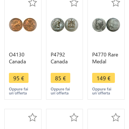
O4130
P4792
P4770 Rare
Canada
Canada
Medal
Token Bank
Medal 400
Canada
of Upper
years
Ligue
95
€
85
€
149
€
Penny 1850
Jacques
Maritime
AU ++ -
Cartier
Coloniale
Oppure fai
Oppure fai
Oppure fai
un'offerta
un'offerta
un'offerta
>Make
Lenoir 1934
1880 1930
offer
Paris SUP
Paul Seurot
Silvered