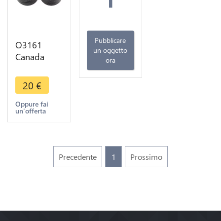
Pubblicare
O3161
un oggetto
Canada
ora
Token Nova
Scotia Half
20
€
Penny 1823
without
Oppure fai
un'offerta
hyphen -
>Make
offer
Precedente
1
Prossimo