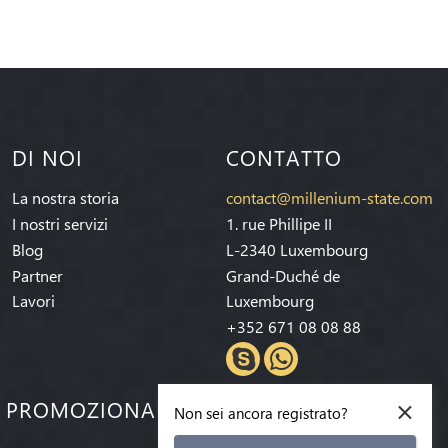
DI NOI
CONTATTO
La nostra storia
contact@millenium-state.com
I nostri servizi
1. rue Phillipe II
Blog
L-2340 Luxembourg
Partner
Grand-Duché de
Lavori
Luxembourg
+352 671 08 08 88
×
E PROMOZIONALI!
Non sei ancora registrato?