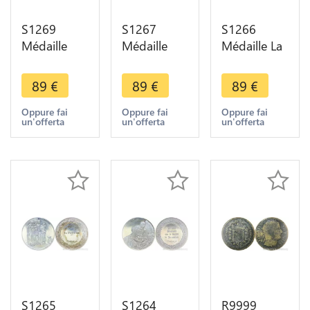
S1269
S1267
S1266
Médaille
Médaille
Médaille La
Titus fils de
Portrait de
Descente
Rembrandt
Nicolas
de Croix
89
€
89
€
89
€
1655 Silver
Ruts
Rembrandt
950/1000
Rembrandt
1633 Silver
Oppure fai
Oppure fai
Oppure fai
un'offerta
un'offerta
un'offerta
Proof ->
1631 Silver
950/1000
Make offer
950/1000
Proof
Proof
S1265
S1264
R9999