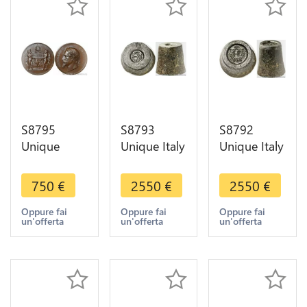
S8795
S8793
S8792
Unique
Unique Italy
Unique Italy
Coffret
Matrix
Matrix
Velours 3
Prince Carlo
Prince Carlo
750
€
2550
€
2550
€
Medals
Sebastiano
Sebastiano
Napoléon
di
di
Oppure fai
Oppure fai
Oppure fai
un'offerta
un'offerta
un'offerta
III
Messerano
Messerano
Exposition
Rohan 1798
Rohan 1798
1867
Délicourt
FDC