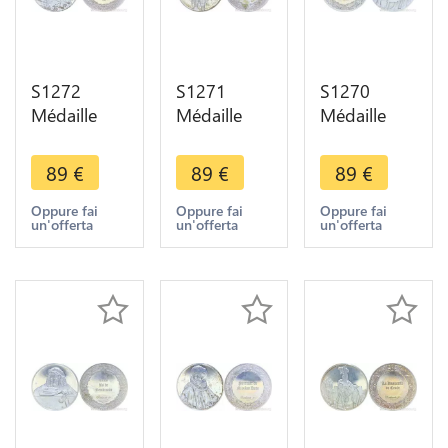
S1272
S1271
S1270
Médaille
Médaille
Médaille
Autoportrait
Hendrickje
Constructeur
Rembrandt
Baignade
Navires
89
€
89
€
89
€
1640 Silver
Rivière
femme
950/1000
Rembrandt
Rembrandt
Oppure fai
Oppure fai
Oppure fai
un'offerta
un'offerta
un'offerta
Proof ->
1655 Silver
1633 Silver
Make offer
Proof ->
950/1000
Offer
Proof