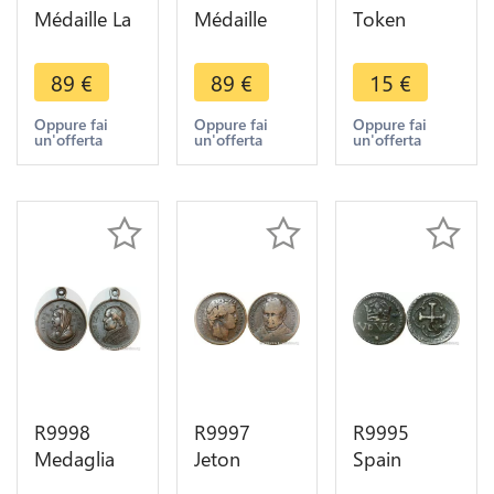
Médaille La
Médaille
Token
Visitation
Jérémie
Napoleon
Rembrandt
Ruine de
1794 1815
89
€
89
€
15
€
1648 Silver
Jerusalem
Pace Perp
950/1000
Rembrandt
Avg Liberivs
Oppure fai
Oppure fai
Oppure fai
un'offerta
un'offerta
un'offerta
Proof ->
1630 Silver
Roman
Make offer
950/1000
Emperor
Proof
R9998
R9997
R9995
Medaglia
Jeton
Spain
Papal States
President
Ponderal