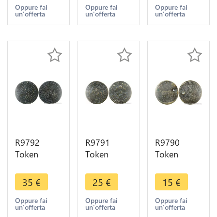
Anglesey
George I
Hans
Oppure fai
Oppure fai
Oppure fai
un'offerta
un'offerta
un'offerta
Druid
1660 1728
Krauwinkel
Britannia
-> Make
Reich Gotes
1795 ->
Offer
circa 1500
Offer
R9792
R9791
R9790
Token
Token
Token
Germany
Germany
Germany
Jeton de
Jeton de
Nuremberg
35
€
25
€
15
€
Compte
Compte
Hans
Nuremberg
Hans
Krauwinkel
Oppure fai
Oppure fai
Oppure fai
un'offerta
un'offerta
un'offerta
à la nef
Krauwinkel
Soldat