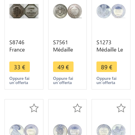
S8746
S7561
S1273
France
Médaille
Médaille Le
Jeton de
Jeton Caisse
Christ
Présence
Epargne
guérissant
33
€
49
€
89
€
Octogonal
Pontivy
les malades
Société
Morbihan
Rembrandt
Oppure fai
Oppure fai
Oppure fai
un'offerta
un'offerta
un'offerta
Agriculture
1837
1649
Gironde
Argent
Argent
delongueil
Silver UNC