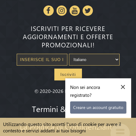
ISCRIVITI PER RICEVERE
AGGIORNAMENTI E OFFERTE
PROMOZIONALI!
Iscriviti
×
Non sei ancora
©
2020-2026
Millenium State
®
registrato?
Termini & condizioni
Creare un account gratuito
Utilizzando questo sito accetti l'uso di cookie per avere il
La Politica di Confidenzialità
contesto e servizi addatti ai tuoi bisogni