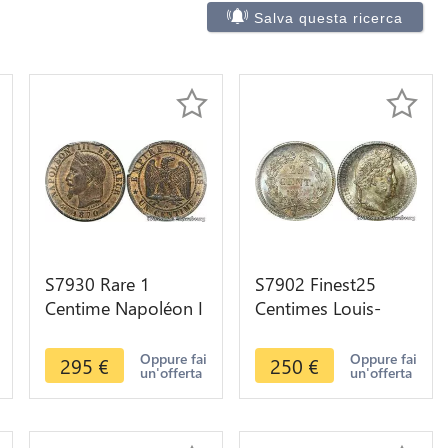
Salva questa ricerca
S7930 Rare 1
S7902 Finest25
Centime Napoléon I
Centimes Louis-
1870 A Paris PCGS
Philippe I 1847 A
MS63 RB -> Faire
Paris PCGS MS66
Oppure fai
Oppure fai
295
€
250
€
un'offerta
un'offerta
Offre
Argent Silver