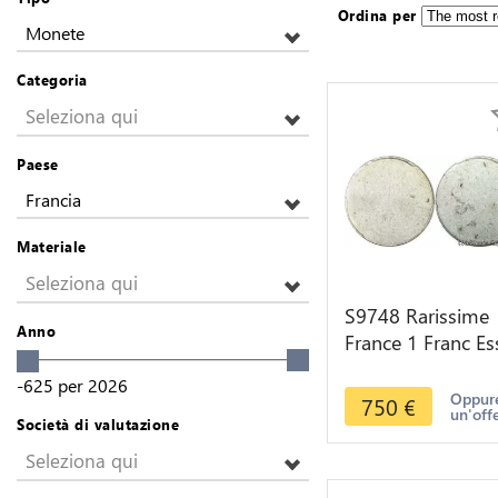
Ordina per
Monete
Categoria
Seleziona qui
Paese
Francia
Materiale
Seleziona qui
S9748 Rarissime
Anno
France 1 Franc Es
uniface 1941 194
-625
per
2026
Bazor Aluminium
Oppure
750
€
un'off
PCGS AU55
Società di valutazione
Seleziona qui