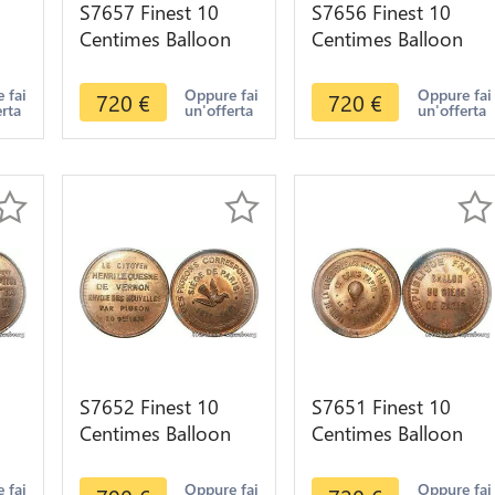
S7657 Finest 10
S7656 Finest 10
Centimes Balloon
Centimes Balloon
Essai Siège Paris
Essai Siège Paris
Gironde 1870 PCGS
Flor-848 1870 PCGS
 fai
Oppure fai
Oppure fai
720
€
720
€
erta
un'offerta
un'offerta
MS64 GEM
MS64 GEM
S7652 Finest 10
S7651 Finest 10
Centimes Balloon
Centimes Balloon
Essai Siège Paris
Essai Siège Paris
CGS
Flor-851 1870 PCGS
Deniers Papin 1870
 fai
Oppure fai
Oppure fai