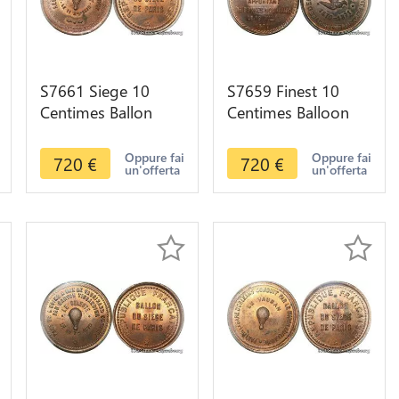
S7661 Siege 10
S7659 Finest 10
Centimes Ballon
Centimes Balloon
Renault Balloon
Essai Siège Paris
Gare Orléans 1870
Flor-862 1870 PCGS
Oppure fai
Oppure fai
720
€
720
€
un'offerta
un'offerta
PCGS MS65 RED
MS64 GEM