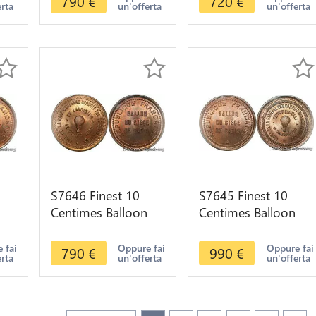
790
€
720
€
erta
un'offerta
un'offerta
MS65 GEM
PCGS MS64
S7646 Finest 10
S7645 Finest 10
Centimes Balloon
Centimes Balloon
Essai Siège Paris
Essai Siège Paris
0
Lavoisier 1870 PCGS
Toicelli 1870 PCGS
 fai
Oppure fai
Oppure fai
790
€
990
€
erta
un'offerta
un'offerta
MS65
MS66