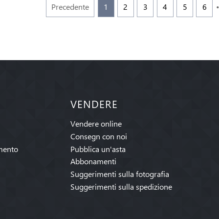
Precedente
1
2
3
4
5
6
VENDERE
Vendere online
Consegn con noi
mento
Pubblica un'asta
Abbonamenti
Suggerimenti sulla fotografia
Suggerimenti sulla spedizione