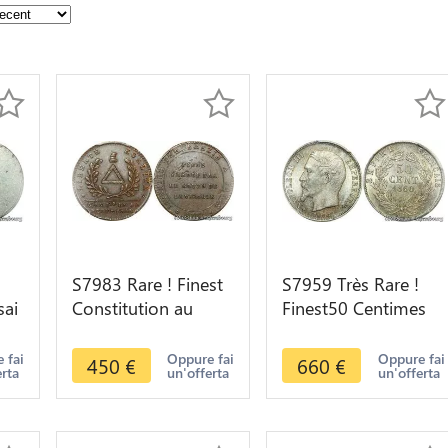
S7983 Rare ! Finest
S7959 Très Rare !
sai
Constitution au
Finest50 Centimes
2
triangle Brézin 1792
Napoléon I 1860 BB
Paris PCGS SP55
PCGS MS64 FDC
 fai
Oppure fai
Oppure fai
450
€
660
€
erta
un'offerta
un'offerta