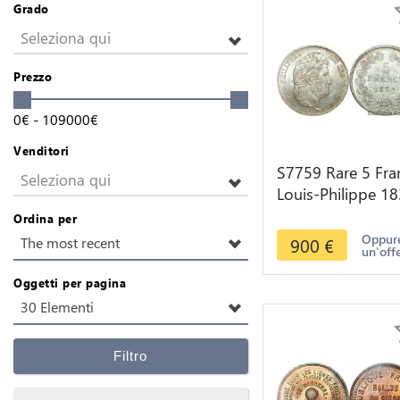
Grado
Seleziona qui
Prezzo
0
€
-
109000
€
Venditori
S7759 Rare 5 Fra
Seleziona qui
Louis-Philippe 1
La Rochelle PCGS
Ordina per
MS62 Splendide
Oppure
900
€
The most recent
un'off
Oggetti per pagina
30 Elementi
Filtro