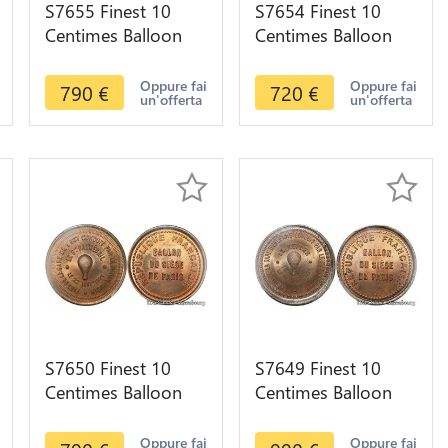
S7655 Finest 10
S7654 Finest 10
Centimes Balloon
Centimes Balloon
Essai Siège Paris
Essai Siège Paris
Céleste 1870 PCGS
Vauban 1870 PCGS
Oppure fai
Oppure fai
790
€
720
€
un'offerta
un'offerta
MS65 GEM
MS64 GEM
S7650 Finest 10
S7649 Finest 10
Centimes Balloon
Centimes Balloon
Essai Siège Paris
Essai Siège Paris
Daumesnil 1870
Kepler 1870 PCGS
Oppure fai
Oppure fai