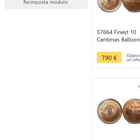
Reimposta modulo
S7664 Finest 10
Centimes Balloon
Essai Siège Paris
Daguee 1870 PC
Oppure
790
€
un'off
MS65 GEM