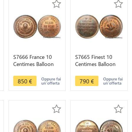
S7666 France 10
S7665 Finest 10
Centimes Balloon
Centimes Balloon
Essai Siège Paris
Essai Siège Paris
Guttenberg 1870
Flor-863 1870 PCGS
Oppure fai
Oppure fai
850
€
790
€
un'offerta
un'offerta
PCGS MS65+
MS65 GEM