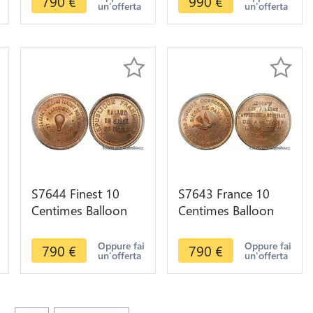
790
€
990
€
un'offerta
un'offerta
PCGS MS65
MS66
S7644 Finest 10
S7643 France 10
Centimes Balloon
Centimes Balloon
Essai Siège Paris
Essai Siège Paris
Archimede 1870
Flor-850 1870 PCGS
Oppure fai
Oppure fai
790
€
790
€
un'offerta
un'offerta
PCGS MS65
MS65