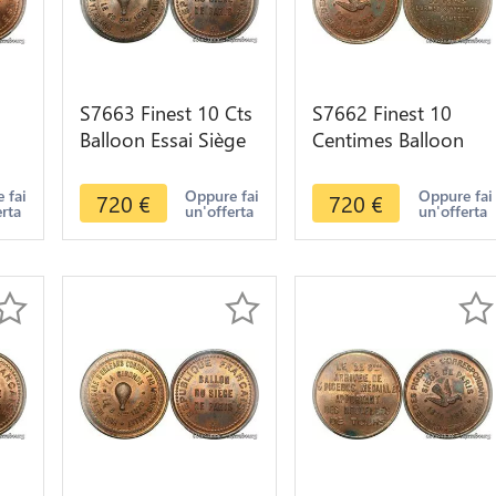
S7663 Finest 10 Cts
S7662 Finest 10
Balloon Essai Siège
Centimes Balloon
Paris Lafayette 1870
Essai Siège Paris
GS
PCGS MS64 GEM
Flor-852 1870 PCGS
 fai
Oppure fai
Oppure fai
720
€
720
€
erta
un'offerta
un'offerta
MS64 GEM