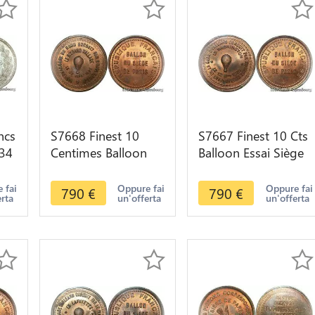
ncs
S7668 Finest 10
S7667 Finest 10 Cts
834
Centimes Balloon
Balloon Essai Siège
Essai Siège Paris
Paris Washington
Wallace 1870 PCGS
1870 PCGS MS65
 fai
Oppure fai
Oppure fai
790
€
790
€
erta
un'offerta
un'offerta
MS65 GEM
GEM