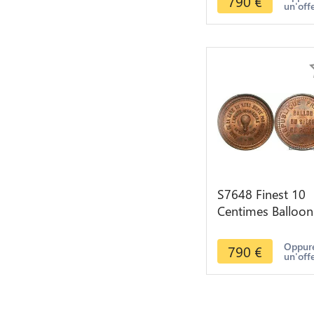
790
€
un'off
MS65 GEM
S7648 Finest 10
Centimes Balloon
Essai Siège Paris
Armée Loire 187
Oppure
790
€
un'off
PCGS MS65