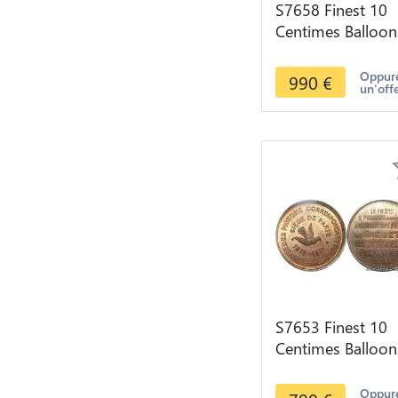
S7658 Finest 10
Centimes Balloon
Essai Siège Paris
Bourbaki 1870
Oppure
990
€
un'off
PCGS MS66 GEM
S7653 Finest 10
Centimes Balloon
Essai Siège Paris
Flor-860 1870 P
Oppure