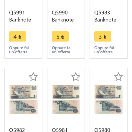
Q5991
Q5990
Q5983
Banknote
Banknote
Banknote
Indonesia
Bangladesh
Singapore 1
25 Sen1964
2 Taka Bird
Dollar Bird
4
€
5
€
3
€
UNC ->
2003 UNC -
1976 ->
Make offer
> Make
Make offer
Oppure fai
Oppure fai
Oppure fai
un'offerta
un'offerta
un'offerta
offer
Q5982
Q5981
Q5980