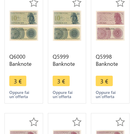
Q6000
Q5999
Q5998
Banknote
Banknote
Banknote
Indonesia
Indonesia
Indonesia 5
10 Sen1964
10 Sen1964
Sen1964
3
€
3
€
3
€
UNC ->
UNC ->
UNC ->
Make offer
Make offer
Make offer
Oppure fai
Oppure fai
Oppure fai
un'offerta
un'offerta
un'offerta