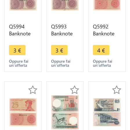
Q5994
Q5993
Q5992
Banknote
Banknote
Banknote
Indonesia 5
Indonesia 5
Indonesia
Sen1964
Sen1964
25 Sen1964
3
€
3
€
4
€
UNC ->
UNC ->
UNC ->
Make offer
Make offer
Make offer
Oppure fai
Oppure fai
Oppure fai
un'offerta
un'offerta
un'offerta