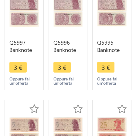
Q5997
Q5996
Q5995
Banknote
Banknote
Banknote
Indonesia 5
Indonesia 5
Indonesia 5
Sen1964
Sen1964
Sen1964
3
€
3
€
3
€
UNC ->
UNC ->
UNC ->
Make offer
Make offer
Make offer
Oppure fai
Oppure fai
Oppure fai
un'offerta
un'offerta
un'offerta