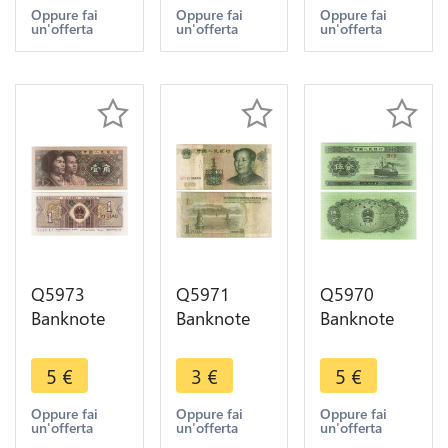
Yinhang
offer
offer
Oppure fai
Oppure fai
Oppure fai
un'offerta
un'offerta
un'offerta
1980 UNC -
> Make
offer
Q5973
Q5971
Q5970
Banknote
Banknote
Banknote
China 1 Jiao
China 1
China 5 Fen
1980 UNC -
Yuan Mao
Cargo 1953
5
€
3
€
5
€
> Make
Zedong
UNC ->
offer
1999 ->
Make offer
Oppure fai
Oppure fai
Oppure fai
un'offerta
un'offerta
un'offerta
Make offer