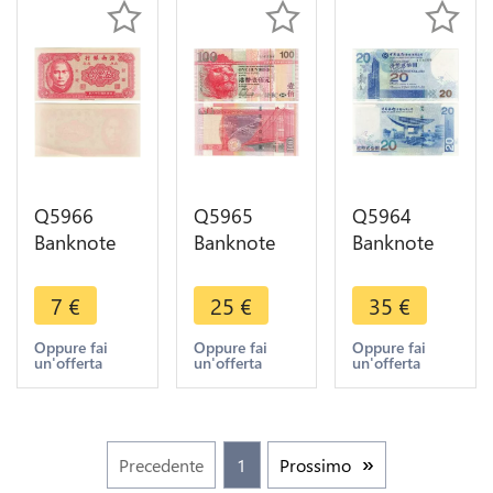
offer
Q5966
Q5965
Q5964
Banknote
Banknote
Banknote
Taiwan
Honkong
Hong Kong
China 5 Fen
100 Dollars
20 Dollars
7
€
25
€
35
€
Hainan
Lion 2007
2003 UNC -
Bank Sun
UNC ->
> Make
Oppure fai
Oppure fai
Oppure fai
un'offerta
un'offerta
un'offerta
Yat-Sen
Make offer
offer
1949 UNC -
> Make
offer
Precedente
1
Prossimo