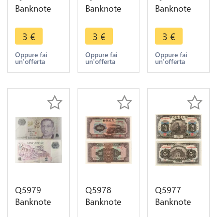
Banknote
Banknote
Banknote
Singapore 1
Singapore 1
Singapore 1
Dollar Bird
Dollar Bird
Dollar Bird
3
€
3
€
3
€
1976 ->
1976 ->
1976 ->
Make offer
Make offer
Make offer
Oppure fai
Oppure fai
Oppure fai
un'offerta
un'offerta
un'offerta
Q5979
Q5978
Q5977
Banknote
Banknote
Banknote
Singapore 2
China 10
China 5