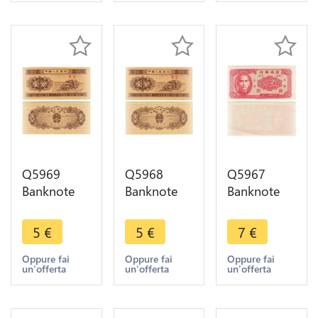
Q5969
Q5968
Q5967
Banknote
Banknote
Banknote
China 1 Fen
China 1 Fen
Taiwan
Truck 1953
Truck 1953
China 5 Fen
5
€
5
€
7
€
UNC ->
UNC ->
Hainan
Make offer
Make offer
Bank Sun
Oppure fai
Oppure fai
Oppure fai
un'offerta
un'offerta
un'offerta
Yat-Sen
1949 UNC -
> Make