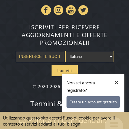
ISCRIVITI PER RICEVERE
AGGIORNAMENTI E OFFERTE
PROMOZIONALI!
Iscriviti
×
Non sei ancora
©
2020-2026
Millenium State
®
registrato?
Termini & condizioni
Creare un account gratuito
Utilizzando questo sito accetti l'uso di cookie per avere il
La Politica di Confidenzialità
contesto e servizi addatti ai tuoi bisogni